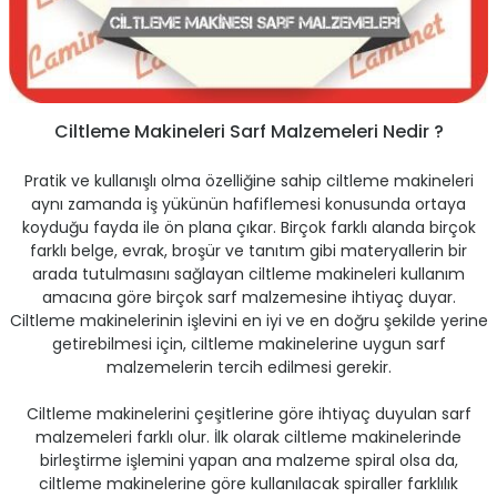
ontrol Makineleri
Kartvizit Kutuları
arı
Masaüstü Kalemlikler
Ciltleme Makineleri Sarf Malzemeleri Nedir ?
atlama ve Perforaj Makineleri
Şikayet ve Öneri Kutuları
Pratik ve kullanışlı olma özelliğine sahip ciltleme makineleri
 & Tel Dikiş Makineleri
aynı zamanda iş yükünün hafiflemesi konusunda ortaya
koyduğu fayda ile ön plana çıkar. Birçok farklı alanda birçok
farklı belge, evrak, broşür ve tanıtım gibi materyallerin bir
arada tutulmasını sağlayan ciltleme makineleri kullanım
amacına göre birçok sarf malzemesine ihtiyaç duyar.
Ciltleme makinelerinin işlevini en iyi ve en doğru şekilde yerine
getirebilmesi için, ciltleme makinelerine uygun sarf
malzemelerin tercih edilmesi gerekir.
Ciltleme makinelerini çeşitlerine göre ihtiyaç duyulan sarf
malzemeleri farklı olur. İlk olarak ciltleme makinelerinde
birleştirme işlemini yapan ana malzeme spiral olsa da,
ciltleme makinelerine göre kullanılacak spiraller farklılık