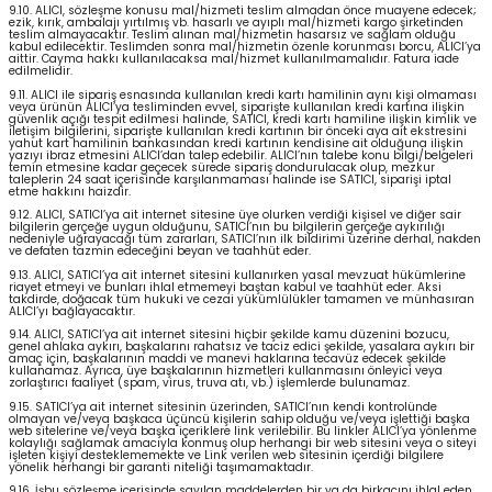
9.10. ALICI, sözleşme konusu mal/hizmeti teslim almadan önce muayene edecek;
ezik, kırık, ambalajı yırtılmış vb. hasarlı ve ayıplı mal/hizmeti kargo şirketinden
teslim almayacaktır. Teslim alınan mal/hizmetin hasarsız ve sağlam olduğu
kabul edilecektir. Teslimden sonra mal/hizmetin özenle korunması borcu, ALICI’ya
aittir. Cayma hakkı kullanılacaksa mal/hizmet kullanılmamalıdır. Fatura iade
edilmelidir.
9.11. ALICI ile sipariş esnasında kullanılan kredi kartı hamilinin aynı kişi olmaması
veya ürünün ALICI’ya tesliminden evvel, siparişte kullanılan kredi kartına ilişkin
güvenlik açığı tespit edilmesi halinde, SATICI, kredi kartı hamiline ilişkin kimlik ve
iletişim bilgilerini, siparişte kullanılan kredi kartının bir önceki aya ait ekstresini
yahut kart hamilinin bankasından kredi kartının kendisine ait olduğuna ilişkin
yazıyı ibraz etmesini ALICI’dan talep edebilir. ALICI’nın talebe konu bilgi/belgeleri
temin etmesine kadar geçecek sürede sipariş dondurulacak olup, mezkur
taleplerin 24 saat içerisinde karşılanmaması halinde ise SATICI, siparişi iptal
etme hakkını haizdir.
9.12. ALICI, SATICI’ya ait internet sitesine üye olurken verdiği kişisel ve diğer sair
bilgilerin gerçeğe uygun olduğunu, SATICI’nın bu bilgilerin gerçeğe aykırılığı
nedeniyle uğrayacağı tüm zararları, SATICI’nın ilk bildirimi üzerine derhal, nakden
ve defaten tazmin edeceğini beyan ve taahhüt eder.
9.13. ALICI, SATICI’ya ait internet sitesini kullanırken yasal mevzuat hükümlerine
riayet etmeyi ve bunları ihlal etmemeyi baştan kabul ve taahhüt eder. Aksi
takdirde, doğacak tüm hukuki ve cezai yükümlülükler tamamen ve münhasıran
ALICI’yı bağlayacaktır.
9.14. ALICI, SATICI’ya ait internet sitesini hiçbir şekilde kamu düzenini bozucu,
genel ahlaka aykırı, başkalarını rahatsız ve taciz edici şekilde, yasalara aykırı bir
amaç için, başkalarının maddi ve manevi haklarına tecavüz edecek şekilde
kullanamaz. Ayrıca, üye başkalarının hizmetleri kullanmasını önleyici veya
zorlaştırıcı faaliyet (spam, virus, truva atı, vb.) işlemlerde bulunamaz.
9.15. SATICI’ya ait internet sitesinin üzerinden, SATICI’nın kendi kontrolünde
olmayan ve/veya başkaca üçüncü kişilerin sahip olduğu ve/veya işlettiği başka
web sitelerine ve/veya başka içeriklere link verilebilir. Bu linkler ALICI’ya yönlenme
kolaylığı sağlamak amacıyla konmuş olup herhangi bir web sitesini veya o siteyi
işleten kişiyi desteklememekte ve Link verilen web sitesinin içerdiği bilgilere
yönelik herhangi bir garanti niteliği taşımamaktadır.
9.16. İşbu sözleşme içerisinde sayılan maddelerden bir ya da birkaçını ihlal eden