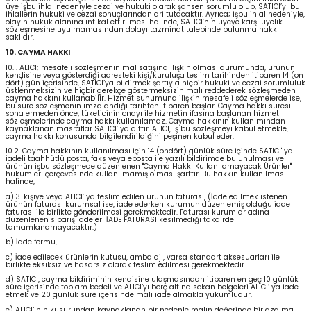
üye işbu ihlal nedeniyle cezai ve hukuki olarak şahsen sorumlu olup, SATICI’yı bu
ihlallerin hukuki ve cezai sonuçlarından ari tutacaktır. Ayrıca; işbu ihlal nedeniyle,
olayın hukuk alanına intikal ettirilmesi halinde, SATICI’nın üyeye karşı üyelik
sözleşmesine uyulmamasından dolayı tazminat talebinde bulunma hakkı
saklıdır.
10. CAYMA HAKKI
10.1. ALICI; mesafeli sözleşmenin mal satışına ilişkin olması durumunda, ürünün
kendisine veya gösterdiği adresteki kişi/kuruluşa teslim tarihinden itibaren 14 (on
dört) gün içerisinde, SATICI’ya bildirmek şartıyla hiçbir hukuki ve cezai sorumluluk
üstlenmeksizin ve hiçbir gerekçe göstermeksizin malı reddederek sözleşmeden
cayma hakkını kullanabilir. Hizmet sunumuna ilişkin mesafeli sözleşmelerde ise,
bu süre sözleşmenin imzalandığı tarihten itibaren başlar. Cayma hakkı süresi
sona ermeden önce, tüketicinin onayı ile hizmetin ifasına başlanan hizmet
sözleşmelerinde cayma hakkı kullanılamaz. Cayma hakkının kullanımından
kaynaklanan masraflar SATICI’ ya aittir. ALICI, iş bu sözleşmeyi kabul etmekle,
cayma hakkı konusunda bilgilendirildiğini peşinen kabul eder.
10.2. Cayma hakkının kullanılması için 14 (ondört) günlük süre içinde SATICI' ya
iadeli taahhütlü posta, faks veya eposta ile yazılı bildirimde bulunulması ve
ürünün işbu sözleşmede düzenlenen "Cayma Hakkı Kullanılamayacak Ürünler"
hükümleri çerçevesinde kullanılmamış olması şarttır. Bu hakkın kullanılması
halinde,
a) 3. kişiye veya ALICI’ ya teslim edilen ürünün faturası, (İade edilmek istenen
ürünün faturası kurumsal ise, iade ederken kurumun düzenlemiş olduğu iade
faturası ile birlikte gönderilmesi gerekmektedir. Faturası kurumlar adına
düzenlenen sipariş iadeleri İADE FATURASI kesilmediği takdirde
tamamlanamayacaktır.)
b) İade formu,
c) İade edilecek ürünlerin kutusu, ambalajı, varsa standart aksesuarları ile
birlikte eksiksiz ve hasarsız olarak teslim edilmesi gerekmektedir.
d) SATICI, cayma bildiriminin kendisine ulaşmasından itibaren en geç 10 günlük
süre içerisinde toplam bedeli ve ALICI’yı borç altına sokan belgeleri ALICI’ ya iade
etmek ve 20 günlük süre içerisinde malı iade almakla yükümlüdür.
e) ALICI’ nın kusurundan kaynaklanan bir nedenle malın değerinde bir azalma