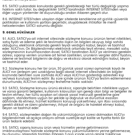
8.5. SATICI yukarıdaki konularda gerekli görebileceği her türlü değişikliği yapma
hakkını saklı tutar; bu değişiklikler SATICI tarafından INTERNET SİTESİ'nden veya
diğer uygun yöntemler ile duyurulduğu andan itibaren geçerli olur.
8.6. INTERNET SİTESİ'nden ulaşılan diğer sitelerde kendilerine ait gizlilik-güvenlik
politikaları ve kullanım şartları geçerlidir, oluşabilecek ihtilaflar ile menfi
neticelerinden SATICI sorumlu değildir.
9. GENEL HÜKÜMLER
9.1. ALICI, SATICI’ya ait internet sitesinde sözleşme konusu ürünün temel nitelikleri,
satış fiyatı ve ödeme şekli ile teslimata ilişkin ön bilgileri okuyup, bilgi sahibi
olduğunu, elektronik ortamda gerekli teyidi verdiğini kabul, beyan ve taahhüt
eder. ALICI’nın; Ön Bilgilendirmeyi elektronik ortamda teyit etmesi, mesafeli satış
sözleşmesinin kurulmasından evvel, SATICI tarafından ALICI' ya verilmesi gereken
adresi, siparişi verilen ürünlere ait temel özellikleri, ürünlerin vergiler dâhil fiyatını,
ödeme ve teslimat bilgilerini de doğru ve eksiksiz olarak edindiğini kabul, beyan
ve taahhüt eder.
9.2. Sözleşme konusu her bir ürün, 30 günlük yasal süreyi aşmamak kaydı ile
ALICI' nın yerleşim yeri uzaklığına bağlı olarak internet sitesindeki ön bilgiler
kısmında belirtilen süre zarfında ALICI veya ALICI’nın gösterdiği adresteki kişi
ve/veya kuruluşa teslim edilir. Bu süre içinde ürünün ALICI’ya teslim edilememesi
durumunda, ALICI’nın sözleşmeyi feshetme hakkı saklıdır.
9.3. SATICI, Sözleşme konusu ürünü eksiksiz, siparişte belirtilen niteliklere uygun
ve varsa garanti belgeleri, kullanım kılavuzları işin gereği olan bilgi ve belgeler ile
teslim etmeyi, her türlü ayıptan arî olarak yasal mevzuat gereklerine göre
sağlam, standartlara uygun bir şekilde işi doğruluk ve dürüstlük esasları
dâhilinde ifa etmeyi, hizmet kalitesini koruyup yükseltmeyi, işin ifası sırasında
gerekli dikkat ve özeni göstermeyi, ihtiyat ve öngörü ile hareket etmeyi kabul,
beyan ve taahhüt eder.
9.4. SATICI, sözleşmeden doğan ifa yükümlülüğünün süresi dolmadan ALICI’yı
bilgilendirmek ve açıkça onayını almak suretiyle eşit kalite ve fiyatta farklı bir
ürün tedarik edebilir.
9.5. SATICI, sipariş konusu ürün veya hizmetin yerine getirilmesinin
imkânsızlaşması halinde sözleşme konusu yükümlülüklerini yerine getiremezse,
bu durumu, öğrendiği tarihten itibaren 3 gün içinde yazılı olarak tüketiciye