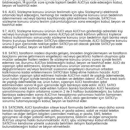
bildireceğini, 14 günlük süre içinde toplam bedeli ALICI’ya iade edeceğini kabul,
beyan ve taahhüt eder.
9.6. ALICI, Sözleşme konusu ürünün teslimatı için işbu Sözleşme’yi elektronik
ortamda teyit edeceğini, herhangi bir nedenle sözleşme konusu ürün bedelinin
ödenmemesi ve/veya banka kayıtlarında iptal edilmesi halinde, SATICI’nın
sözleşme konusu ürünü teslim yükümlülüğünün sona ereceğini kabul, beyan ve
taahhüt eder.
9.7. ALICI, Sözleşme konusu ürünün ALICI veya ALICI’nın gösterdiği adresteki kişi
ve/veya kuruluşa tesliminden sonra ALICI'ya ait kredi kartının yetkisiz kişilerce
haksız kullanılması sonucunda sözleşme konusu ürün bedelinin ilgili banka veya
finans kuruluşu tarafından SATICI'ya ödenmemesi halinde, ALICI Sözleşme konusu
ürünü 3 gün içerisinde nakliye gideri SATICI’ya ait olacak şekilde SATICI’ya iade
edeceğini kabul, beyan ve taahhüt eder.
9.8. SATICI, tarafların iradesi dışında gelişen, önceden öngörülemeyen ve tarafların
borçlarını yerine getirmesini engelleyici ve/veya geciktirici hallerin oluşması gibi
mücbir sebepler halleri nedeni ile sözleşme konusu ürünü süresi içinde teslim
edemez ise, durumu ALICI'ya bildireceğini kabul, beyan ve taahhüt eder. ALICI da
siparişin iptal edilmesini, sözleşme konusu ürünün varsa emsali ile
değiştirilmesini ve/veya teslimat süresinin engelleyici durumun ortadan
kalkmasına kadar ertelenmesini SATICI’dan talep etme hakkını haizdir. ALICI
tarafından siparişin iptal edilmesi halinde ALICI’nın nakit ile yaptığı ödemelerde,
ürün tutarı 14 gün içinde kendisine nakden ve defaten ödenir. ALICI’nın kredi kartı
ile yaptığı ödemelerde ise, ürün tutarı, siparişin ALICI tarafından iptal
edilmesinden sonra 14 gün içerisinde ilgili bankaya iade edilir. ALICI, SATICI
tarafından kredi kartına iade edilen tutarın banka tarafından ALICI hesabına
yansıtılmasına ilişkin ortalama sürecin 2 ile 3 haftayı bulabileceğini, bu tutarın
bankaya iadesinden sonra ALICI’nın hesaplarına yansıması halinin tamamen
banka işlem süreci ile ilgili olduğundan, ALICI, olası gecikmeler için SATICI’yı
sorumlu tutamayacağını kabul, beyan ve taahhüt eder.
9.9. SATICININ, ALICI tarafından siteye kayıt formunda belirtilen veya daha sonra
kendisi tarafından güncellenen adresi, e-posta adresi, sabit ve mobil telefon
hatları ve diğer iletişim bilgileri üzerinden mektup, e-posta, SMS, telefon
görüşmesi ve diğer yollarla iletişim, pazarlama, bildirim ve diğer amaçlarla
ALICI’ya ulaşma hakkı bulunmaktadır. ALICI, işbu sözleşmeyi kabul etmekle
SATICI’nın kendisine yönelik yukarıda belirtilen iletişim faaliyetlerinde
bulunabileceğini kabul ve beyan etmektedir.