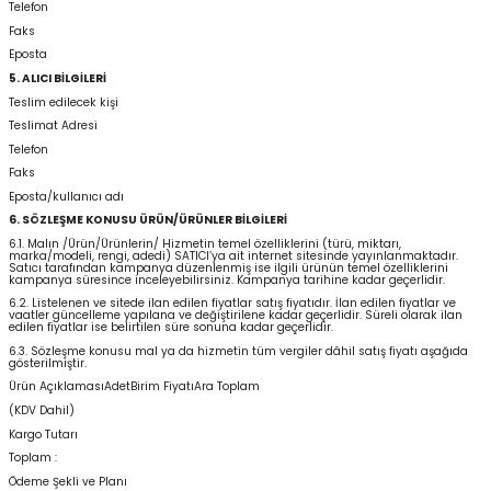
Telefon
Faks
Eposta
5. ALICI BİLGİLERİ
Teslim edilecek kişi
Teslimat Adresi
Telefon
Faks
Eposta/kullanıcı adı
6. SÖZLEŞME KONUSU ÜRÜN/ÜRÜNLER BİLGİLERİ
6.1. Malın /Ürün/Ürünlerin/ Hizmetin temel özelliklerini (türü, miktarı,
marka/modeli, rengi, adedi) SATICI’ya ait internet sitesinde yayınlanmaktadır.
Satıcı tarafından kampanya düzenlenmiş ise ilgili ürünün temel özelliklerini
kampanya süresince inceleyebilirsiniz. Kampanya tarihine kadar geçerlidir.
6.2. Listelenen ve sitede ilan edilen fiyatlar satış fiyatıdır. İlan edilen fiyatlar ve
vaatler güncelleme yapılana ve değiştirilene kadar geçerlidir. Süreli olarak ilan
edilen fiyatlar ise belirtilen süre sonuna kadar geçerlidir.
6.3. Sözleşme konusu mal ya da hizmetin tüm vergiler dâhil satış fiyatı aşağıda
gösterilmiştir.
Ürün AçıklamasıAdetBirim FiyatıAra Toplam
(KDV Dahil)
Kargo Tutarı
Toplam :
Ödeme Şekli ve Planı