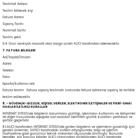
Teslimat Adresi
Teslim Edilecek kişi
Fatura Adresi
Sipariş Tarihi
Teslimat tarihi
Teslim şekli
6.4. Ürün sevkiyat masrafı olan kargo ücreti ALICI tarafından ödenecektir.
7. FATURA BİLGİLERİ
Ad/Soyad/Unvan
Adres
Telefon
Faks
Eposta/kullanıcı adı
Fatura teslim : Fatura sipariş teslimatı sırasında fatura adresine sipariş ile birlikte
teslim edilecektir.
8. - GÜVENLİK-GİZLİLİK, KİŞİSEL VERİLER, ELEKTRONİK İLETİŞİMLER VE FİKRİ-SINAİ
HAKLAR İLE İLGİLİ KURALLAR
INTERNET SİTESİ'nde bilgilerin korunması, gizliliği, işlenmesi-kullanımı ve iletişimler
ile diğer hususlarda aşağıda cari esasları belirtilen gizlilik kuralları-politikası ve
şartlar geçerlidir.
8.1.ALICI tarafından İNTERNET SİTESİ'nde girilen bilgilerin ve işlemlerin güvenliği için
gerekli önlemler, SATICI tarafındaki sistem altyapısında, bilgi ve işlemin
mahiyetine göre günümüz teknik imkanları ölçüsünde alınmıştır. Bununla
beraber, söz konusu bilgiler ALICI cihazından girildiğinden ALICI tarafında