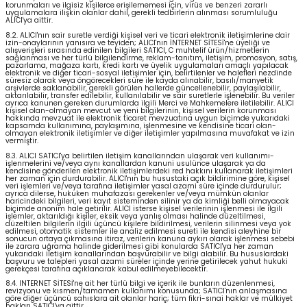
korunmaları ve ilgisiz kişilerce erişilememesi için, virüs ve benzeri zararlı
uygulamalara ilişkin olanlar dahil, gerekli tedbirlerin alınması sorumluluğu
ALICI'ya aittir.
8.2. ALICI'nın sair suretle verdiği kişisel veri ve ticari elektronik iletişimlerine dair
izin-onaylarının yanısıra ve teyiden; ALICI'nın İNTERNET SİTESİ'ne üyeliği ve
alışverişleri sırasında edinilen bilgileri SATICI, C muhtelif ürün/hizmetlerin
sağlanması ve her türlü bilgilendirme, reklam-tanıtım, iletişim, promosyon, satış,
pazarlama, mağaza kartı, kredi kartı ve üyelik uygulamaları amaçlı yapılacak
elektronik ve diğer ticari-sosyal iletişimler için, belirtilenler ve halefleri nezdinde
süresiz olarak veya öngörecekleri süre ile kayda alınabilir, basılı/manyetik
arşivlerde saklanabilir, gerekli görülen hallerde güncellenebilir, paylaşılabilir,
aktarılabilir, transfer edilebilir, kullanılabilir ve sair suretlerle işlenebilir. Bu veriler
ayrıca kanunen gereken durumlarda ilgili Merci ve Mahkemelere iletilebilir. ALICI
kişisel olan-olmayan mevcut ve yeni bilgilerinin, kişisel verilerin korunması
hakkında mevzuat ile elektronik ticaret mevzuatına uygun biçimde yukarıdaki
kapsamda kullanımına, paylaşımına, işlenmesine ve kendisine ticari olan-
olmayan elektronik iletişimler ve diğer iletişimler yapılmasına muvafakat ve izin
vermiştir.
8.3. ALICI SATICI'ya belirtilen iletişim kanallarından ulaşarak veri kullanımı-
işlenmelerini ve/veya aynı kanallardan kanuni usulünce ulaşarak ya da
kendisine gönderilen elektronik iletişimlerdeki red hakkını kullanarak iletişimleri
her zaman için durdurabilir. ALICI'nın bu husustaki açık bildirimine göre, kişisel
veri işlemleri ve/veya tarafına iletişimler yasal azami süre içinde durdurulur;
ayrıca dilerse, hukuken muhafazası gerekenler ve/veya mümkün olanlar
haricindeki bilgileri, veri kayıt sisteminden silinir ya da kimliği belli olmayacak
biçimde anonim hale getirilir. ALICI isterse kişisel verilerinin işlenmesi ile ilgili
işlemler, aktarıldığı kişiler, eksik veya yanlış olması halinde düzeltilmesi,
düzeltilen bilgilerin ilgili üçüncü kişilere bildirilmesi, verilerin silinmesi veya yok
edilmesi, otomatik sistemler ile analiz edilmesi sureti ile kendisi aleyhine bir
sonucun ortaya çıkmasına itiraz, verilerin kanuna aykırı olarak işlenmesi sebebi
ile zarara uğrama halinde giderilmesi gibi konularda SATICI'ya her zaman
yukarıdaki iletişim kanallarından başvurabilir ve bilgi alabilir. Bu hususlardaki
başvuru ve talepleri yasal azami süreler içinde yerine getirilecek yahut hukuki
gerekçesi tarafına açıklanarak kabul edilmeyebilecektir.
8.4. INTERNET SİTESİ'ne ait her türlü bilgi ve içerik ile bunların düzenlenmesi,
revizyonu ve kısmen/tamamen kullanımı konusunda; SATICI'nın anlaşmasına
göre diğer üçüncü sahıslara ait olanlar hariç; tüm fikri-sınai haklar ve mülkiyet
hakları SATICI'ya aittir.