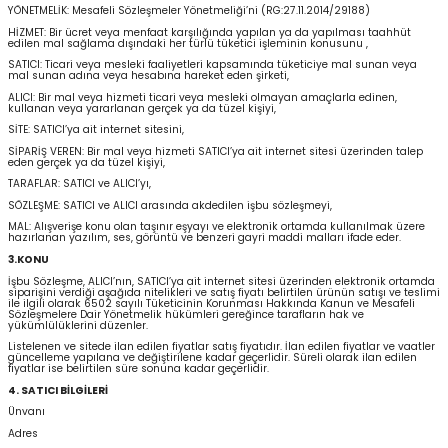
YÖNETMELİK: Mesafeli Sözleşmeler Yönetmeliği’ni (RG:27.11.2014/29188)
ontrol Makineleri
Kartvizit Kutuları
HİZMET: Bir ücret veya menfaat karşılığında yapılan ya da yapılması taahhüt
edilen mal sağlama dışındaki her türlü tüketici işleminin konusunu ,
SATICI: Ticari veya mesleki faaliyetleri kapsamında tüketiciye mal sunan veya
arı
Masaüstü Kalemlikler
mal sunan adına veya hesabına hareket eden şirketi,
ALICI: Bir mal veya hizmeti ticari veya mesleki olmayan amaçlarla edinen,
kullanan veya yararlanan gerçek ya da tüzel kişiyi,
atlama ve Perforaj Makineleri
Şikayet ve Öneri Kutuları
SİTE: SATICI’ya ait internet sitesini,
SİPARİŞ VEREN: Bir mal veya hizmeti SATICI’ya ait internet sitesi üzerinden talep
eden gerçek ya da tüzel kişiyi,
 & Tel Dikiş Makineleri
TARAFLAR: SATICI ve ALICI’yı,
SÖZLEŞME: SATICI ve ALICI arasında akdedilen işbu sözleşmeyi,
MAL: Alışverişe konu olan taşınır eşyayı ve elektronik ortamda kullanılmak üzere
hazırlanan yazılım, ses, görüntü ve benzeri gayri maddi malları ifade eder.
3.KONU
İşbu Sözleşme, ALICI’nın, SATICI’ya ait internet sitesi üzerinden elektronik ortamda
siparişini verdiği aşağıda nitelikleri ve satış fiyatı belirtilen ürünün satışı ve teslimi
ile ilgili olarak 6502 sayılı Tüketicinin Korunması Hakkında Kanun ve Mesafeli
Sözleşmelere Dair Yönetmelik hükümleri gereğince tarafların hak ve
yükümlülüklerini düzenler.
Listelenen ve sitede ilan edilen fiyatlar satış fiyatıdır. İlan edilen fiyatlar ve vaatler
güncelleme yapılana ve değiştirilene kadar geçerlidir. Süreli olarak ilan edilen
fiyatlar ise belirtilen süre sonuna kadar geçerlidir.
4. SATICI BİLGİLERİ
Ünvanı
Adres