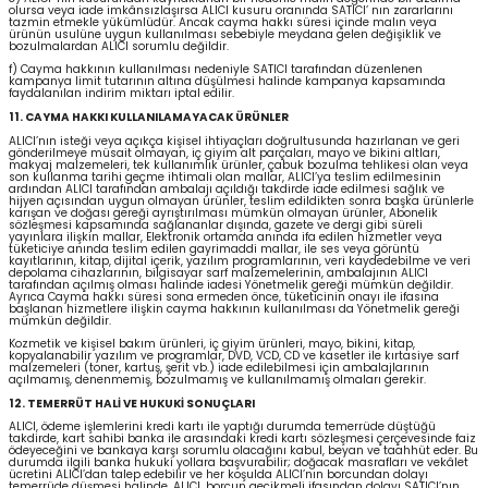
olursa veya iade imkânsızlaşırsa ALICI kusuru oranında SATICI’ nın zararlarını
tazmin etmekle yükümlüdür. Ancak cayma hakkı süresi içinde malın veya
ürünün usulüne uygun kullanılması sebebiyle meydana gelen değişiklik ve
bozulmalardan ALICI sorumlu değildir.
f) Cayma hakkının kullanılması nedeniyle SATICI tarafından düzenlenen
kampanya limit tutarının altına düşülmesi halinde kampanya kapsamında
faydalanılan indirim miktarı iptal edilir.
11. CAYMA HAKKI KULLANILAMAYACAK ÜRÜNLER
ALICI’nın isteği veya açıkça kişisel ihtiyaçları doğrultusunda hazırlanan ve geri
gönderilmeye müsait olmayan, iç giyim alt parçaları, mayo ve bikini altları,
makyaj malzemeleri, tek kullanımlık ürünler, çabuk bozulma tehlikesi olan veya
son kullanma tarihi geçme ihtimali olan mallar, ALICI’ya teslim edilmesinin
ardından ALICI tarafından ambalajı açıldığı takdirde iade edilmesi sağlık ve
hijyen açısından uygun olmayan ürünler, teslim edildikten sonra başka ürünlerle
karışan ve doğası gereği ayrıştırılması mümkün olmayan ürünler, Abonelik
sözleşmesi kapsamında sağlananlar dışında, gazete ve dergi gibi süreli
yayınlara ilişkin mallar, Elektronik ortamda anında ifa edilen hizmetler veya
tüketiciye anında teslim edilen gayrimaddi mallar, ile ses veya görüntü
kayıtlarının, kitap, dijital içerik, yazılım programlarının, veri kaydedebilme ve veri
depolama cihazlarının, bilgisayar sarf malzemelerinin, ambalajının ALICI
tarafından açılmış olması halinde iadesi Yönetmelik gereği mümkün değildir.
Ayrıca Cayma hakkı süresi sona ermeden önce, tüketicinin onayı ile ifasına
başlanan hizmetlere ilişkin cayma hakkının kullanılması da Yönetmelik gereği
mümkün değildir.
Kozmetik ve kişisel bakım ürünleri, iç giyim ürünleri, mayo, bikini, kitap,
kopyalanabilir yazılım ve programlar, DVD, VCD, CD ve kasetler ile kırtasiye sarf
malzemeleri (toner, kartuş, şerit vb.) iade edilebilmesi için ambalajlarının
açılmamış, denenmemiş, bozulmamış ve kullanılmamış olmaları gerekir.
12. TEMERRÜT HALİ VE HUKUKİ SONUÇLARI
ALICI, ödeme işlemlerini kredi kartı ile yaptığı durumda temerrüde düştüğü
takdirde, kart sahibi banka ile arasındaki kredi kartı sözleşmesi çerçevesinde faiz
ödeyeceğini ve bankaya karşı sorumlu olacağını kabul, beyan ve taahhüt eder. Bu
durumda ilgili banka hukuki yollara başvurabilir; doğacak masrafları ve vekâlet
ücretini ALICI’dan talep edebilir ve her koşulda ALICI’nın borcundan dolayı
temerrüde düşmesi halinde, ALICI, borcun gecikmeli ifasından dolayı SATICI’nın