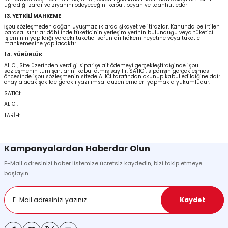
uğradığı zarar ve ziyanını ödeyeceğini kabul, beyan ve taahhüt eder
13. YETKİLİ MAHKEME
İşbu sözleşmeden doğan uyuşmazlıklarda şikayet ve itirazlar, Kanunda belirtilen
parasal sınırlar dâhilinde tüketicinin yerleşim yerinin bulunduğu veya tüketici
işleminin yapıldığı yerdeki tüketici sorunları hakem heyetine veya tüketici
mahkemesine yapılacaktır
14. YÜRÜRLÜK
ALICI, Site üzerinden verdiği siparişe ait ödemeyi gerçekleştirdiğinde işbu
sözleşmenin tüm şartlarını kabul etmiş sayılır. SATICI, siparişin gerçekleşmesi
öncesinde işbu sözleşmenin sitede ALICI tarafından okunup kabul edildiğine dair
onay alacak şekilde gerekli yazılımsal düzenlemeleri yapmakla yükümlüdür.
SATICI:
ALICI:
TARİH:
Kampanyalardan Haberdar Olun
E-Mail adresinizi haber listemize ücretsiz kaydedin, bizi takip etmeye
başlayın.
Kaydet