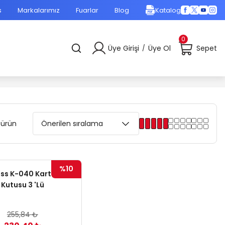
s
Markalarımız
Fuarlar
Blog
Katalog
0
Üye Girişi
Üye Ol
Sepet
/
 ürün
%10
ss K-040 Kartvizit
Kutusu 3 'Lü
255,84 ₺