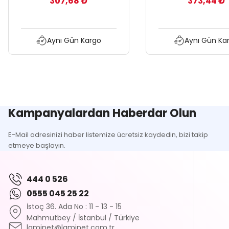
307,68 ₺
373,44 ₺
Aynı Gün Kargo
Aynı Gün Ka
Kampanyalardan Haberdar Olun
E-Mail adresinizi haber listemize ücretsiz kaydedin, bizi takip
etmeye başlayın.
444 0 526
0555 045 25 22
İstoç 36. Ada No : 11 - 13 - 15
Mahmutbey / İstanbul / Türkiye
laminet@laminet.com.tr