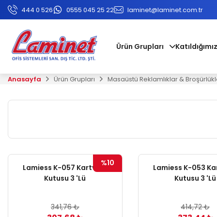
444 0 526
0555 045 25 22
laminet@laminet.com.tr
Ürün Grupları
Katıldığımız
Anasayfa
Ürün Grupları
Masaüstü Reklamlıklar & Broşürlükl
%10
Lamiess K-057 Kartvizit
Lamiess K-053 Kar
Kutusu 3 'Lü
Kutusu 3 'Lü
341,76 ₺
414,72 ₺