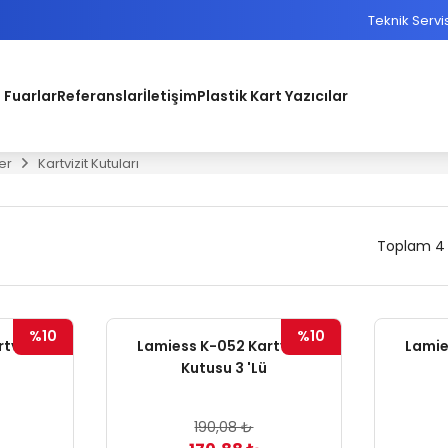
Teknik Servi
 Fuarlar
Referanslar
İletişim
Plastik Kart Yazıcılar
er
Kartvizit Kutuları
Toplam 4
%10
%10
tvizit
Lamiess K-052 Kartvizit
Lamie
Kutusu 3 'Lü
190,08 ₺