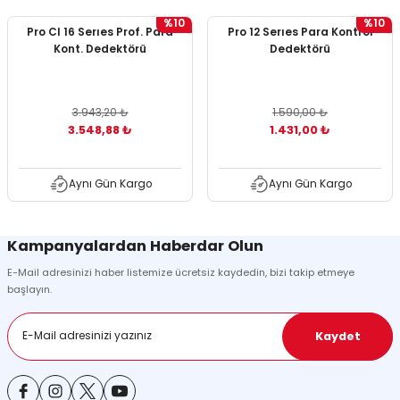
ontrol Makineleri
Kartvizit Kutuları
%10
%10
Pro Cl 16 Serıes Prof. Para
Pro 12 Serıes Para Kontrol
Kont. Dedektörü
Dedektörü
arı
Masaüstü Kalemlikler
atlama ve Perforaj Makineleri
Şikayet ve Öneri Kutuları
3.943,20 ₺
1.590,00 ₺
3.548,88 ₺
1.431,00 ₺
 & Tel Dikiş Makineleri
Aynı Gün Kargo
Aynı Gün Kargo
Kampanyalardan Haberdar Olun
E-Mail adresinizi haber listemize ücretsiz kaydedin, bizi takip etmeye
başlayın.
Kaydet