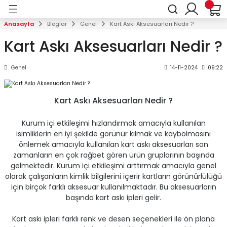
Geri Dön
Anasayfa
Bloglar
Genel
Kart Askı Aksesuarları Nedir ?
arı
Laminasyon Makineleri
Ciltleme Makineleri
Evrak İmha Makineleri
Giyotin Makineleri
Plastik Kart Sistemleri
Kart Askı Aksesuarları
Masaüstü Reklamlıklar & Br
Para Sayma & Kontrol Makin
Anahtar Dolapları
Kağıt Kırma, Katlama ve Per
Elektrikli Zımba & Tel Dikiş 
Kart Askı Aksesuarları Nedir ?
Makineleri
kineleri
Laminasyon Makineleri
Plastik Spiral Makineleri
Kişisel Tip Kullanım
Kollu Giyotinler
Kart Baskı Makineleri
Kart Askı İpleri
Masaüstü Reklam Panoları
Para Sayma Makineleri
Kilitli Anahtar Dolapları
Tel Dikiş Makineleri
Genel
14-11-2024
09:22
Elektrikli Kağıt Kırma Perforaj Makinele
eleri
Laminasyon Sarf Malzemeleri
Tel Spiral Makineleri
Ortak Tip Kullanım
Profesyonel Kollu Giyotinler
Plastik Kart İmal Aparatları
Yoyolar
Menü Standları
Para Kontrol Makineleri
Şifreli Anahtar Dolapları
Tel Zımba Makineleri
Kart Askı Aksesuarları Nedir ?
Kağıt Katlama Makineleri
ineleri
Helezon Spiral Makineleri
Profesyonel Tip Kullanım
Elektrikli Giyotinler
Ribonlar & Plastik Kartlar
Kart Kabları
Masaüstü İsimlikler
Dönerli Kart Dolapları
Tel Dikiş ve Zımba Sarf Malzemeleri
Kurum içi etkileşimi hızlandırmak amacıyla kullanılan
Manuel Kağıt Kırma Perforaj Makineler
isimliklerin en iyi şekilde görünür kılmak ve kaybolmasını
eri
Çok Fonksiyonlu Spiral Cilt Makineleri
Arşiv Tip Kullanım
Sürgülü Giyotinler
Klipsler, Yaka İğneleri, Mıknatıslar ve Z
Masaüstü Resimlikler
önlemek amacıyla kullanılan kart askı aksesuarları son
zamanların en çok rağbet gören ürün gruplarının başında
stemleri
Isısal Cilt Makineleri
Metal Kesim Giyotinleri
Yaka İsimlikleri
Afiş Koruma Kabları
gelmektedir. Kurum içi etkileşimi arttırmak amacıyla genel
olarak çalışanların kimlik bilgilerini içerir kartların görünürlülüğü
için birçok farklı aksesuar kullanılmaktadır. Bu aksesuarların
uarları
Spiral Cilt Sarf Malzemeleri
Bavul Askı Aparatları
Künyelikler
başında kart askı ipleri gelir.
mlıklar & Broşürlükler
Asılabilir Broşürlükler
Kart askı ipleri farklı renk ve desen seçenekleri ile ön plana