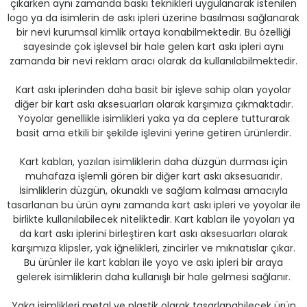
çıkarken aynı zamanda baskı teknikleri uygulanarak istenilen
ontrol Makineleri
Kartvizit Kutuları
logo ya da isimlerin de askı ipleri üzerine basılması sağlanarak
bir nevi kurumsal kimlik ortaya konabilmektedir. Bu özelliği
sayesinde çok işlevsel bir hale gelen kart askı ipleri aynı
arı
Masaüstü Kalemlikler
zamanda bir nevi reklam aracı olarak da kullanılabilmektedir.
atlama ve Perforaj Makineleri
Şikayet ve Öneri Kutuları
Kart askı iplerinden daha basit bir işleve sahip olan yoyolar
diğer bir kart askı aksesuarları olarak karşımıza çıkmaktadır.
 & Tel Dikiş Makineleri
Yoyolar genellikle isimlikleri yaka ya da ceplere tutturarak
basit ama etkili bir şekilde işlevini yerine getiren ürünlerdir.
Kart kabları, yazılan isimliklerin daha düzgün durması için
muhafaza işlemli gören bir diğer kart askı aksesuarıdır.
İsimliklerin düzgün, okunaklı ve sağlam kalması amacıyla
tasarlanan bu ürün aynı zamanda kart askı ipleri ve yoyolar ile
birlikte kullanılabilecek niteliktedir. Kart kabları ile yoyoları ya
da kart askı iplerini birleştiren kart askı aksesuarları olarak
karşımıza klipsler, yak iğnelikleri, zincirler ve mıknatıslar çıkar.
Bu ürünler ile kart kabları ile yoyo ve askı ipleri bir araya
gelerek isimliklerin daha kullanışlı bir hale gelmesi sağlanır.
Yaka isimlikleri metal ve plastik olarak tasarlanabilecek ürün