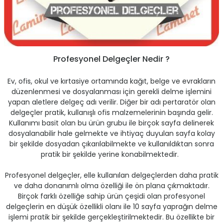
ontrol Makineleri
Kartvizit Kutuları
arı
Masaüstü Kalemlikler
Profesyonel Delgeçler Nedir ?
atlama ve Perforaj Makineleri
Şikayet ve Öneri Kutuları
Ev, ofis, okul ve kırtasiye ortamında kağıt, belge ve evrakların
 & Tel Dikiş Makineleri
düzenlenmesi ve dosyalanması için gerekli delme işlemini
yapan aletlere delgeç adı verilir. Diğer bir adı pertaratör olan
delgeçler pratik, kullanışlı ofis malzemelerinin başında gelir.
Kullanımı basit olan bu ürün grubu ile birçok sayfa delinerek
dosyalanabilir hale gelmekte ve ihtiyaç duyulan sayfa kolay
bir şekilde dosyadan çıkarılabilmekte ve kullanıldıktan sonra
pratik bir şekilde yerine konabilmektedir.
Profesyonel delgeçler, elle kullanılan delgeçlerden daha pratik
ve daha donanımlı olma özelliği ile ön plana çıkmaktadır.
Birçok farklı özelliğe sahip ürün çeşidi olan profesyonel
delgeçlerin en düşük özellikli olanı ile 10 sayfa yaprağın delme
işlemi pratik bir şekilde gerçekleştirilmektedir. Bu özellikte bir