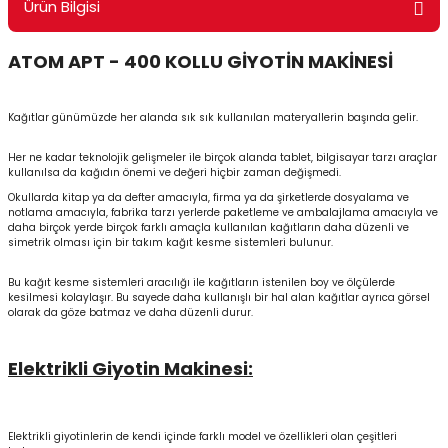
Ürün Bilgisi
ontrol Makineleri
Kartvizit Kutuları
ATOM APT - 400 KOLLU GİYOTİN MAKİNESİ
arı
Masaüstü Kalemlikler
Kağıtlar günümüzde her alanda sık sık kullanılan materyallerin başında gelir.
atlama ve Perforaj Makineleri
Şikayet ve Öneri Kutuları
Her ne kadar teknolojik gelişmeler ile birçok alanda tablet, bilgisayar tarzı araçlar
 & Tel Dikiş Makineleri
kullanılsa da kağıdın önemi ve değeri hiçbir zaman değişmedi.
Okullarda kitap ya da defter amacıyla, firma ya da şirketlerde dosyalama ve
notlama amacıyla, fabrika tarzı yerlerde paketleme ve ambalajlama amacıyla ve
daha birçok yerde birçok farklı amaçla kullanılan kağıtların daha düzenli ve
simetrik olması için bir takım kağıt kesme sistemleri bulunur.
Bu kağıt kesme sistemleri aracılığı ile kağıtların istenilen boy ve ölçülerde
kesilmesi kolaylaşır. Bu sayede daha kullanışlı bir hal alan kağıtlar ayrıca görsel
olarak da göze batmaz ve daha düzenli durur.
Elektrikli Giyotin Makinesi:
Elektrikli giyotinlerin de kendi içinde farklı model ve özellikleri olan çeşitleri