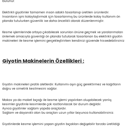
bulunur.
Elektrikli giyotinler tamamen insan odaklı tasarlanıp üretilen ürünlerdir.
İnsanların işini kolaylaştırmak için tasarlanmış bu ürünlerde kolay kullanım ön
planda tutulurken güvenlik ise daha öncelikli olarak düzenlenmiştir.
Kesme işlemlerinde ortaya çıkabilecek sorunları önüne geçmek ve yaralanmaları
önlemek amacıyla güvenliği ön planda tutularak tasarlanan bu elektrikli giyotin
makineleri ile kesme işlemini gerçekleştirirken kendinizi güvende hissedebilirsiniz
Giyotin Makinelerin Özellikleri :
Giyotin makineleri pratik aletlerdir. Kullanımı aşırı güç gerektirmez ve kağıtların
doğru ve simetrik kesilmesini sağlar.
Makas ya da maket bıçağı ile kesme işlemi yapılırken oluşabilecek yanlış
kesimler giyotinle kesimlerde çok rastlanılacak bir durum değildir.
Ayrıca giyotinler sağlam yapıda araçlardır.
Sağlam ve dayanıklı olan bu araçları uzun yıllar boyunca kullanabilirsiniz.
Giyotinlerde kesme işlemini yapan giyotin bıçakları değişebilir tarzda üretildiği