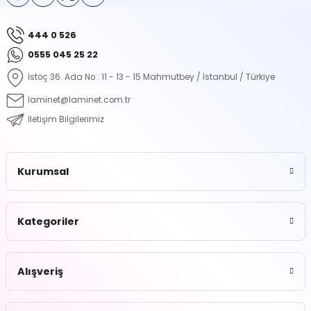
444 0 526
Gönder
0555 045 25 22
İstoç 36. Ada No : 11 - 13 - 15 Mahmutbey / İstanbul / Türkiye
laminet@laminet.com.tr
İletişim Bilgilerimiz
Kurumsal
Kategoriler
Alışveriş