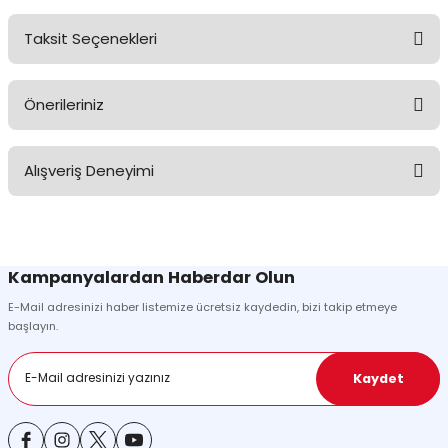
Taksit Seçenekleri
Ürün hakkında henüz soru sorulmamış.
Önerileriniz
Soru Sor
Bu ürünün fiyat bilgisi, resim, ürün açıklamalarında ve diğer
Alışveriş Deneyimi
konularda yetersiz gördüğünüz noktaları öneri formunu kullanarak
tarafımıza iletebilirsiniz.
Görüş ve önerileriniz için teşekkür ederiz.
Sitemize ilk yorumu siz yapın!
Ürün resmi kalitesiz, bozuk veya görüntülenemiyor.
Kampanyalardan Haberdar Olun
Ürün açıklamasında eksik bilgiler bulunuyor.
E-Mail adresinizi haber listemize ücretsiz kaydedin, bizi takip etmeye
Deneyimini Paylaş
Ürün bilgilerinde hatalar bulunuyor.
başlayın.
Ürün fiyatı diğer sitelerden daha pahalı.
Bu ürüne benzer farklı alternatifler olmalı.
Kaydet