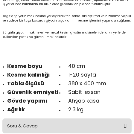
iş yerlerinde kullanılan bu ürünlerde güvenlik ön planda tutulmuştur.
Kağıtlar giyotin makinesine yerleştirildikten sonra sıkılaştırma ve hizalama yapılır
ve sadece bir tuşa basarak giyotin bıçaklarının kesme işlemini yapması sağlanır.
Sürgülü giyotin makineleri ve metal kesim giyotin makineleri de farklı yerlerde
kullanılan pratik ve güvenli makinelerdir.
Kesme boyu
40 cm
Kesme kalınlığı
1-20 sayfa
Tabla ölçüsü
380 x 400 mm
Güvenlik emniyeti
Sabit lexsan
Gövde yapımı
Ahşap kasa
Ağırlık
2.3 kg.
Soru & Cevap