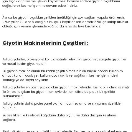
için bıçakların kesme işlevini kaybetmesi halinde sadece giyotin bıçaklarını
değiştirerek kesme işlemine devam edebilirsiniz.
Ayrıca bu giyotin bıçakları çelikten üretildiği için çok sağlam yapıda ürünlerdir.
Uzun yıllar kullanabileceğiniz bu çelik bıçaklar paslanmaz özelliğe sahip ürünler
olduğu için kesme işleminde kağıtlarda iz ya da leke bırakmaz.
Giyotin Makinelerinin Çeşitleri :
Kollu giyotinler, profesyonel kollu giyotinler, elektrikli giyotinler, sürgülü giyotinler
ve metal kesim giyotinlerdir.
Bu giyotin makinelerinin bu kadar çeşitli olmasının en büyük nedeni kullanım
amacı, kullanılacak yer, kullanılacak sıklık ve kağıtların kesme işlemindeki
kalınlığı ya da sayfa sayısıdır.
Kollu giyotinler en basit yapıda olan giyotin makineleridir. Taşınabilir olma özelliği
ile ön plana çıkan bu giyotin hem evlerde hem ofislerde pratik bir şekilde
kullanılabilir.
Kollu giyotinin daha profesyonel olanlarında hizalama ve sıkıştırma özellikler
bulunur.
Bu özellikler ile kesilecek kağıtların daha ölçülü ve daha düzgün kesilmesi
sağlanır.
Elektrikli giyotinler daha nitelikli makinelerdir. Seri kesim yapılacak alanlarda ve