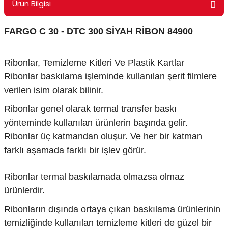
Ürün Bilgisi
ontrol Makineleri
Kartvizit Kutuları
FARGO C 30 - DTC 300 SİYAH RİBON 84900
arı
Masaüstü Kalemlikler
atlama ve Perforaj Makineleri
Ribonlar, Temizleme Kitleri Ve Plastik Kartlar
Şikayet ve Öneri Kutuları
Ribonlar baskılama işleminde kullanılan şerit filmlere
 & Tel Dikiş Makineleri
verilen isim olarak bilinir.
Ribonlar genel olarak termal transfer baskı
yönteminde kullanılan ürünlerin başında gelir.
Ribonlar üç katmandan oluşur. Ve her bir katman
farklı aşamada farklı bir işlev görür.
Ribonlar termal baskılamada olmazsa olmaz
ürünlerdir.
Ribonların dışında ortaya çıkan baskılama ürünlerinin
temizliğinde kullanılan temizleme kitleri de güzel bir