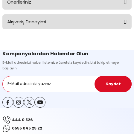
Önerileriniz
Soru Sor
Bu ürünün fiyat bilgisi, resim, ürün açıklamalarında ve diğer
Alışveriş Deneyimi
konularda yetersiz gördüğünüz noktaları öneri formunu kullanarak
tarafımıza iletebilirsiniz.
Görüş ve önerileriniz için teşekkür ederiz.
Sitemize ilk yorumu siz yapın!
Ürün resmi kalitesiz, bozuk veya görüntülenemiyor.
Kampanyalardan Haberdar Olun
Ürün açıklamasında eksik bilgiler bulunuyor.
E-Mail adresinizi haber listemize ücretsiz kaydedin, bizi takip etmeye
Deneyimini Paylaş
Ürün bilgilerinde hatalar bulunuyor.
başlayın.
Ürün fiyatı diğer sitelerden daha pahalı.
Bu ürüne benzer farklı alternatifler olmalı.
Kaydet
444 0 526
Gönder
0555 045 25 22