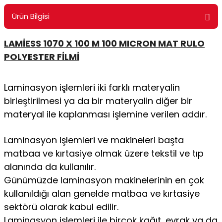
ontrol Makineleri
Kartvizit Kutuları
Ürün Bilgisi
arı
Masaüstü Kalemlikler
LAMİESS 1070 X 100 M 100 MICRON MAT RULO
POLYESTER FİLMİ
atlama ve Perforaj Makineleri
Şikayet ve Öneri Kutuları
 & Tel Dikiş Makineleri
Laminasyon işlemleri iki farklı materyalin
birleştirilmesi ya da bir materyalin diğer bir
materyal ile kaplanması işlemine verilen addır.
Laminasyon işlemleri ve makineleri başta
matbaa ve kırtasiye olmak üzere tekstil ve tıp
alanında da kullanılır.
Günümüzde laminasyon makinelerinin en çok
kullanıldığı alan genelde matbaa ve kırtasiye
sektörü olarak kabul edilir.
Laminasyon işlemleri ile birçok kağıt, evrak ya da