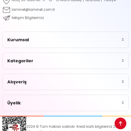
İstoç 36. Ada No : 11 - 13 - 15 Mahmutbey / İstanbul / Türkiye
laminet@laminet.com.tr
İletişim Bilgilerimiz
Kurumsal
Kategoriler
Alışveriş
Üyelik
2024 © Tüm hakları saklıdır. Kredi kartı bilgileriniz 256bit