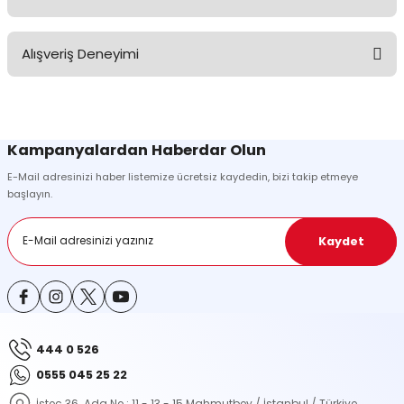
Soru Sor
Bu ürünün fiyat bilgisi, resim, ürün açıklamalarında ve diğer
Alışveriş Deneyimi
konularda yetersiz gördüğünüz noktaları öneri formunu kullanarak
tarafımıza iletebilirsiniz.
Görüş ve önerileriniz için teşekkür ederiz.
Sitemize ilk yorumu siz yapın!
Ürün resmi kalitesiz, bozuk veya görüntülenemiyor.
Kampanyalardan Haberdar Olun
Ürün açıklamasında eksik bilgiler bulunuyor.
E-Mail adresinizi haber listemize ücretsiz kaydedin, bizi takip etmeye
Deneyimini Paylaş
Ürün bilgilerinde hatalar bulunuyor.
başlayın.
Ürün fiyatı diğer sitelerden daha pahalı.
Bu ürüne benzer farklı alternatifler olmalı.
Kaydet
444 0 526
Gönder
0555 045 25 22