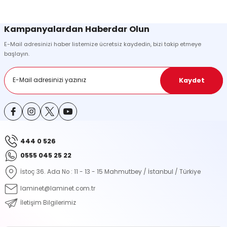
Sitemize ilk yorumu siz yapın!
Ürün resmi kalitesiz, bozuk veya görüntülenemiyor.
Kampanyalardan Haberdar Olun
Ürün açıklamasında eksik bilgiler bulunuyor.
E-Mail adresinizi haber listemize ücretsiz kaydedin, bizi takip etmeye
Deneyimini Paylaş
Ürün bilgilerinde hatalar bulunuyor.
başlayın.
Ürün fiyatı diğer sitelerden daha pahalı.
Bu ürüne benzer farklı alternatifler olmalı.
Kaydet
444 0 526
Gönder
0555 045 25 22
İstoç 36. Ada No : 11 - 13 - 15 Mahmutbey / İstanbul / Türkiye
laminet@laminet.com.tr
İletişim Bilgilerimiz