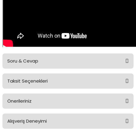
Soru & Cevap
Taksit Seçenekleri
Ürün hakkında henüz soru sorulmamış.
Önerileriniz
Soru Sor
Bu ürünün fiyat bilgisi, resim, ürün açıklamalarında ve diğer
Alışveriş Deneyimi
konularda yetersiz gördüğünüz noktaları öneri formunu kullanarak
tarafımıza iletebilirsiniz.
Görüş ve önerileriniz için teşekkür ederiz.