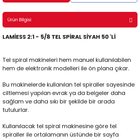
ontrol Makineleri
Kartvizit Kutuları
Ürün Bilgisi
arı
Masaüstü Kalemlikler
LAMİESS 2:1 - 5/8 TEL SPİRAL SİYAH 50 'Lİ
atlama ve Perforaj Makineleri
Şikayet ve Öneri Kutuları
 & Tel Dikiş Makineleri
Tel spiral makineleri hem manuel kullanılabilen
hem de elektronik modelleri ile ön plana çıkar.
Bu makinelerde kullanılan tel spiraller sayesinde
ciltlemesi yapılan evrak ya da belgeler daha
sağlam ve daha sıkı bir şekilde bir arada
tutulurlar.
Kullanılacak tel spiral makinesine göre tel
spiraller ile ortalamanın üstünde bir sayfa