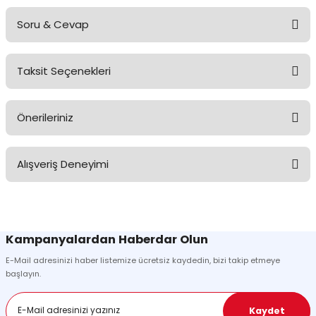
Soru & Cevap
Taksit Seçenekleri
Ürün hakkında henüz soru sorulmamış.
Önerileriniz
Soru Sor
Bu ürünün fiyat bilgisi, resim, ürün açıklamalarında ve diğer
Alışveriş Deneyimi
konularda yetersiz gördüğünüz noktaları öneri formunu kullanarak
tarafımıza iletebilirsiniz.
Görüş ve önerileriniz için teşekkür ederiz.
Sitemize ilk yorumu siz yapın!
Ürün resmi kalitesiz, bozuk veya görüntülenemiyor.
Kampanyalardan Haberdar Olun
Ürün açıklamasında eksik bilgiler bulunuyor.
E-Mail adresinizi haber listemize ücretsiz kaydedin, bizi takip etmeye
Deneyimini Paylaş
Ürün bilgilerinde hatalar bulunuyor.
başlayın.
Ürün fiyatı diğer sitelerden daha pahalı.
Bu ürüne benzer farklı alternatifler olmalı.
Kaydet