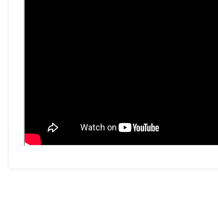
Bu ürünün fiyat bilgisi, resim, ürün açıklamalarında ve diğer k
Görüş ve önerileriniz için teşekkür ederiz.