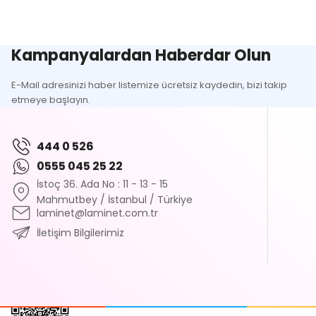
Ürün resmi kalitesiz, bozuk veya görüntülenemiyor.
Ürün açıklamasında eksik bilgiler bulunuyor.
Ürün bilgilerinde hatalar bulunuyor.
Kampanyalardan Haberdar Olun
Ürün fiyatı diğer sitelerden daha pahalı.
E-Mail adresinizi haber listemize ücretsiz kaydedin, bizi takip
Bu ürüne benzer farklı alternatifler olmalı.
etmeye başlayın.
444 0 526
0555 045 25 22
İstoç 36. Ada No : 11 - 13 - 15
Mahmutbey / İstanbul / Türkiye
laminet@laminet.com.tr
İletişim Bilgilerimiz