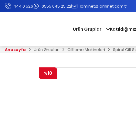
444 0 526
0555 045 25 22
laminet@laminet.com.tr
Ürün Grupları
Katıldığımız
Anasayfa
Ürün Grupları
Ciltleme Makineleri
Spiral Cilt 
%10