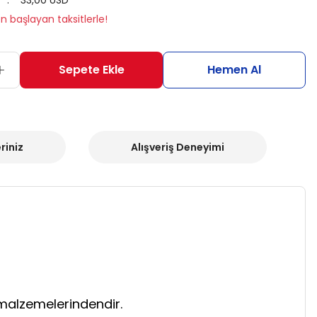
33,00 USD
en başlayan taksitlerle!
Sepete Ekle
Hemen Al
riniz
Alışveriş Deneyimi
 malzemelerindendir.