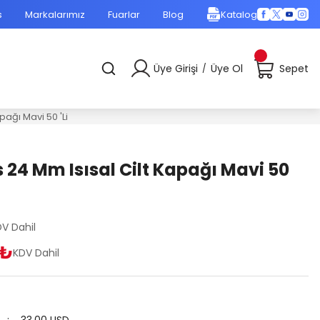
s
Markalarımız
Fuarlar
Blog
Katalog
Üye Girişi
Üye Ol
Sepet
/
pağı Mavi 50 'Li
 24 Mm Isısal Cilt Kapağı Mavi 50
V Dahil
 ₺
KDV Dahil