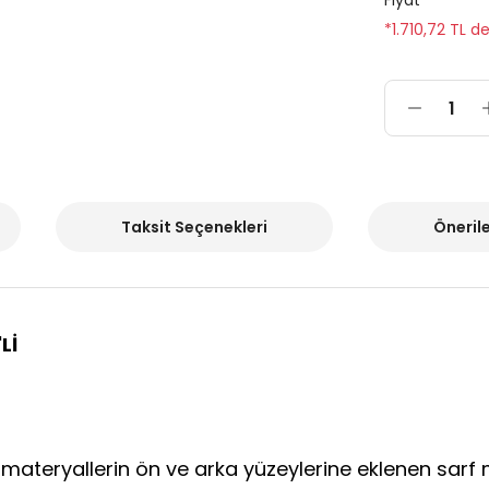
Fiyat
*1.710,72 TL d
Taksit Seçenekleri
Önerile
Lİ
a materyallerin ön ve arka yüzeylerine eklenen sarf