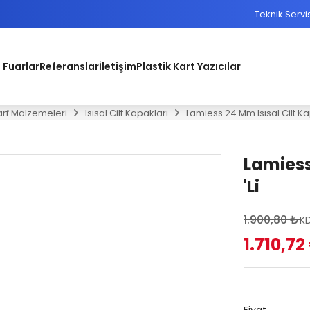
Teknik Servi
 Fuarlar
Referanslar
İletişim
Plastik Kart Yazıcılar
Sarf Malzemeleri
Isısal Cilt Kapakları
Lamiess 24 Mm Isısal Cilt Ka
Lamiess
'Li
1.900,80 ₺
KD
1.710,72