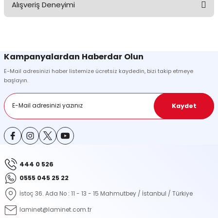
Alışveriş Deneyimi
konularda yetersiz gördüğünüz noktaları öneri formunu kullanarak
tarafımıza iletebilirsiniz.
Görüş ve önerileriniz için teşekkür ederiz.
Sitemize ilk yorumu siz yapın!
Ürün resmi kalitesiz, bozuk veya görüntülenemiyor.
Kampanyalardan Haberdar Olun
Ürün açıklamasında eksik bilgiler bulunuyor.
E-Mail adresinizi haber listemize ücretsiz kaydedin, bizi takip etmeye
Deneyimini Paylaş
Ürün bilgilerinde hatalar bulunuyor.
başlayın.
Ürün fiyatı diğer sitelerden daha pahalı.
Bu ürüne benzer farklı alternatifler olmalı.
Kaydet
444 0 526
Gönder
0555 045 25 22
İstoç 36. Ada No : 11 - 13 - 15 Mahmutbey / İstanbul / Türkiye
laminet@laminet.com.tr