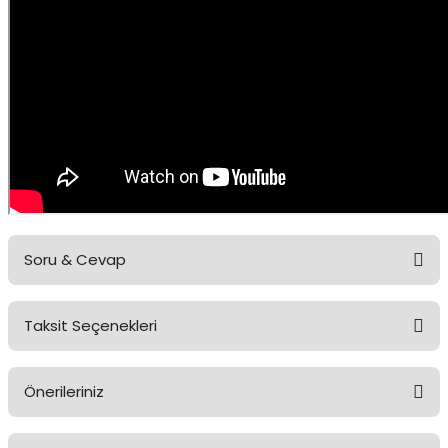
Soru & Cevap
Taksit Seçenekleri
Ürün hakkında henüz soru sorulmamış.
Önerileriniz
Soru Sor
Bu ürünün fiyat bilgisi, resim, ürün açıklamalarında ve diğer