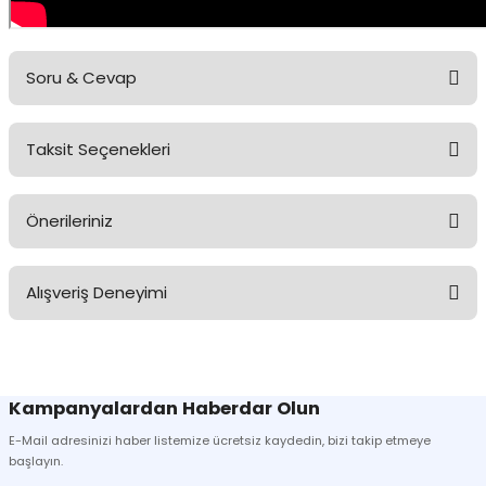
Soru & Cevap
Taksit Seçenekleri
Ürün hakkında henüz soru sorulmamış.
Önerileriniz
Soru Sor
Bu ürünün fiyat bilgisi, resim, ürün açıklamalarında ve diğer
Alışveriş Deneyimi
konularda yetersiz gördüğünüz noktaları öneri formunu kullanarak
tarafımıza iletebilirsiniz.
Görüş ve önerileriniz için teşekkür ederiz.
Sitemize ilk yorumu siz yapın!
Ürün resmi kalitesiz, bozuk veya görüntülenemiyor.
Kampanyalardan Haberdar Olun
Ürün açıklamasında eksik bilgiler bulunuyor.
E-Mail adresinizi haber listemize ücretsiz kaydedin, bizi takip etmeye
Deneyimini Paylaş
Ürün bilgilerinde hatalar bulunuyor.
başlayın.
Ürün fiyatı diğer sitelerden daha pahalı.