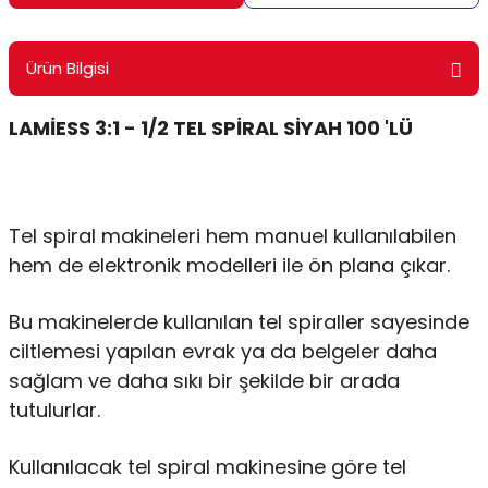
ontrol Makineleri
Kartvizit Kutuları
Ürün Bilgisi
arı
Masaüstü Kalemlikler
LAMİESS 3:1 - 1/2 TEL SPİRAL SİYAH 100 'LÜ
atlama ve Perforaj Makineleri
Şikayet ve Öneri Kutuları
 & Tel Dikiş Makineleri
Tel spiral makineleri hem manuel kullanılabilen
hem de elektronik modelleri ile ön plana çıkar.
Bu makinelerde kullanılan tel spiraller sayesinde
ciltlemesi yapılan evrak ya da belgeler daha
sağlam ve daha sıkı bir şekilde bir arada
tutulurlar.
Kullanılacak tel spiral makinesine göre tel