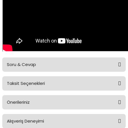
Soru & Cevap
Taksit Seçenekleri
Ürün hakkında henüz soru sorulmamış.
Önerileriniz
Soru Sor
Bu ürünün fiyat bilgisi, resim, ürün açıklamalarında ve diğer
Alışveriş Deneyimi
konularda yetersiz gördüğünüz noktaları öneri formunu kullanarak
tarafımıza iletebilirsiniz.