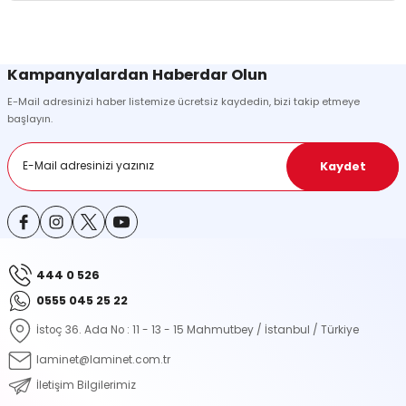
Görüş ve önerileriniz için teşekkür ederiz.
Sitemize ilk yorumu siz yapın!
Ürün resmi kalitesiz, bozuk veya görüntülenemiyor.
Kampanyalardan Haberdar Olun
Ürün açıklamasında eksik bilgiler bulunuyor.
E-Mail adresinizi haber listemize ücretsiz kaydedin, bizi takip etmeye
Deneyimini Paylaş
Ürün bilgilerinde hatalar bulunuyor.
başlayın.
Ürün fiyatı diğer sitelerden daha pahalı.
Bu ürüne benzer farklı alternatifler olmalı.
Kaydet
444 0 526
Gönder
0555 045 25 22
İstoç 36. Ada No : 11 - 13 - 15 Mahmutbey / İstanbul / Türkiye
laminet@laminet.com.tr
İletişim Bilgilerimiz