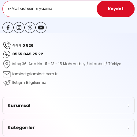
Bu ürüne benzer farklı alternatifler olmalı.
Kaydet
444 0 526
Gönder
0555 045 25 22
İstoç 36. Ada No : 11 - 13 - 15 Mahmutbey / İstanbul / Türkiye
laminet@laminet.com.tr
İletişim Bilgilerimiz
Kurumsal
Kategoriler