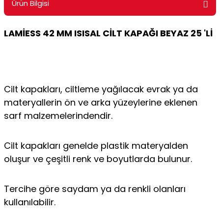
Ürün Bilgisi
ontrol Makineleri
Kartvizit Kutuları
LAMİESS 42
MM ISISAL CİLT KAPAĞI BEYAZ 25 'Lİ
arı
Masaüstü Kalemlikler
atlama ve Perforaj Makineleri
Şikayet ve Öneri Kutuları
 & Tel Dikiş Makineleri
Cilt kapakları, ciltleme yağılacak evrak ya da
materyallerin ön ve arka yüzeylerine eklenen
sarf malzemelerindendir.
Cilt kapakları genelde plastik materyalden
oluşur ve çeşitli renk ve boyutlarda bulunur.
Tercihe göre saydam ya da renkli olanları
kullanılabilir.