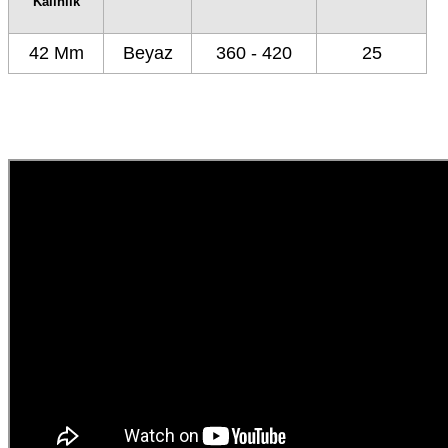
Kalınlık
42 Mm
Beyaz
360 - 420
25