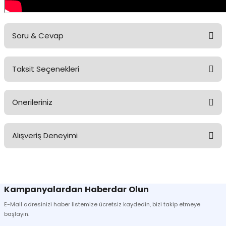
Soru & Cevap
Taksit Seçenekleri
Ürün hakkında henüz soru sorulmamış.
Önerileriniz
Soru Sor
Bu ürünün fiyat bilgisi, resim, ürün açıklamalarında ve diğer
Alışveriş Deneyimi
konularda yetersiz gördüğünüz noktaları öneri formunu kullanarak
tarafımıza iletebilirsiniz.
Görüş ve önerileriniz için teşekkür ederiz.
Sitemize ilk yorumu siz yapın!
Ürün resmi kalitesiz, bozuk veya görüntülenemiyor.
Kampanyalardan Haberdar Olun
Ürün açıklamasında eksik bilgiler bulunuyor.
E-Mail adresinizi haber listemize ücretsiz kaydedin, bizi takip etmeye
Deneyimini Paylaş
Ürün bilgilerinde hatalar bulunuyor.
başlayın.
Ürün fiyatı diğer sitelerden daha pahalı.