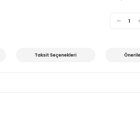
Taksit Seçenekleri
Önerile
onularda yetersiz gördüğünüz noktaları öneri formunu kullanarak tarafımı
Ürün hakkında henüz soru sorulmamış.
Sitemize ilk yorumu siz yapın!
Deneyimini Paylaş
Soru Sor