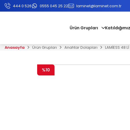
444 0 526
0555 045 25 22
laminet@laminet.com.tr
Ürün Grupları
Katıldığımız
Anasayfa
Ürün Grupları
Anahtar Dolapları
LAMİESS 48 L
%10