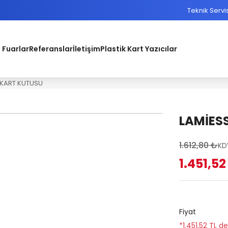
Teknik Servi
 Fuarlar
Referanslar
İletişim
Plastik Kart Yazıcılar
İ KART KUTUSU
LAMİESS
1.612,80 ₺
KD
1.451,52
Fiyat
*1.451,52 TL d