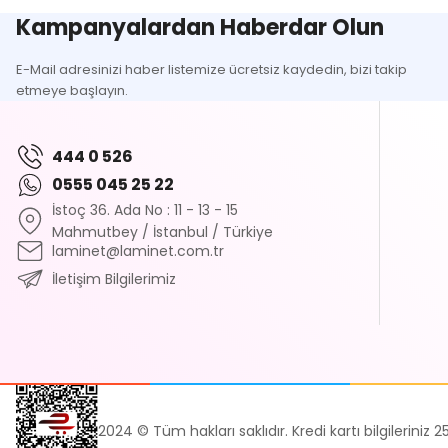
Ürün bilgilerinde hatalar bulunuyor.
Kampanyalardan Haberdar Olun
Ürün fiyatı diğer sitelerden daha pahalı.
E-Mail adresinizi haber listemize ücretsiz kaydedin, bizi takip
Bu ürüne benzer farklı alternatifler olmalı.
etmeye başlayın.
444 0 526
0555 045 25 22
İstoç 36. Ada No : 11 - 13 - 15
Mahmutbey / İstanbul / Türkiye
laminet@laminet.com.tr
İletişim Bilgilerimiz
2024 © Tüm hakları saklıdır. Kredi kartı bilgileriniz 2