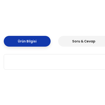
Ürün Bilgisi
Soru & Cevap
Bu ürünün fiyat bilgisi, resim, ürün açıklamalarında ve diğer k
Görüş ve önerileriniz için teşekkür ederiz.
Ürün resmi kalitesiz, bozuk veya görüntülenemiyor.
Ürün açıklamasında eksik bilgiler bulunuyor.