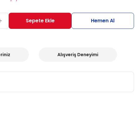
Sepete Ekle
Hemen Al
riniz
Alışveriş Deneyimi
za iletebilirsiniz.