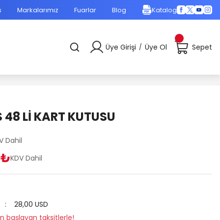
s
Markalarımız
Fuarlar
Blog
Katalog
Üye Girişi
Üye Ol
Sepet
/
 48 Lİ KART KUTUSU
V Dahil
 ₺
KDV Dahil
28,00 USD
en başlayan taksitlerle!