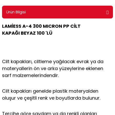
ontrol Makineleri
Kartvizit Kutuları
Ürün Bilgisi
arı
Masaüstü Kalemlikler
LAMİESS A-4 300 MICRON PP CİLT
atlama ve Perforaj Makineleri
Şikayet ve Öneri Kutuları
KAPAĞI BEYAZ 100 'LÜ
 & Tel Dikiş Makineleri
Cilt kapakları, ciltleme yağılacak evrak ya da
materyallerin ön ve arka yüzeylerine eklenen
sarf malzemelerindendir.
Cilt kapakları genelde plastik materyalden
oluşur ve çeşitli renk ve boyutlarda bulunur.
Tercihe göre saydam ya da renkli olanları