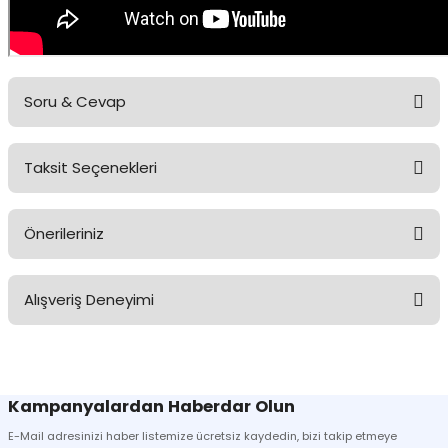
Soru & Cevap
Taksit Seçenekleri
Ürün hakkında henüz soru sorulmamış.
Önerileriniz
Soru Sor
Bu ürünün fiyat bilgisi, resim, ürün açıklamalarında ve diğer
Alışveriş Deneyimi
konularda yetersiz gördüğünüz noktaları öneri formunu kullanarak
tarafımıza iletebilirsiniz.
Görüş ve önerileriniz için teşekkür ederiz.
Sitemize ilk yorumu siz yapın!
Ürün resmi kalitesiz, bozuk veya görüntülenemiyor.
Kampanyalardan Haberdar Olun
Ürün açıklamasında eksik bilgiler bulunuyor.
E-Mail adresinizi haber listemize ücretsiz kaydedin, bizi takip etmeye
Deneyimini Paylaş
Ürün bilgilerinde hatalar bulunuyor.