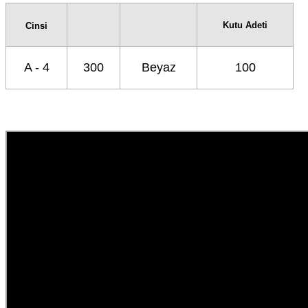
Kutu Adeti
Cinsi
A - 4
300
Beyaz
100