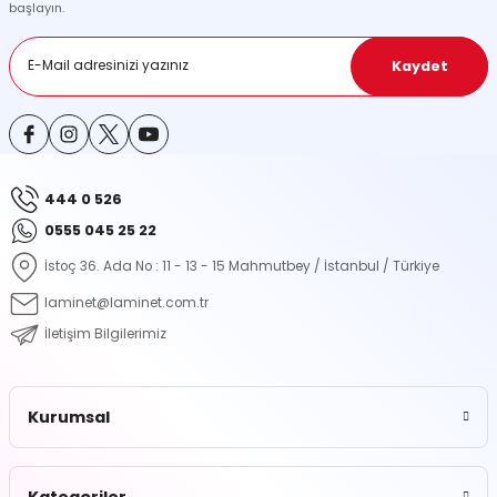
başlayın.
Ürün fiyatı diğer sitelerden daha pahalı.
Bu ürüne benzer farklı alternatifler olmalı.
Kaydet
444 0 526
Gönder
0555 045 25 22
İstoç 36. Ada No : 11 - 13 - 15 Mahmutbey / İstanbul / Türkiye
laminet@laminet.com.tr
İletişim Bilgilerimiz
Kurumsal
Kategoriler