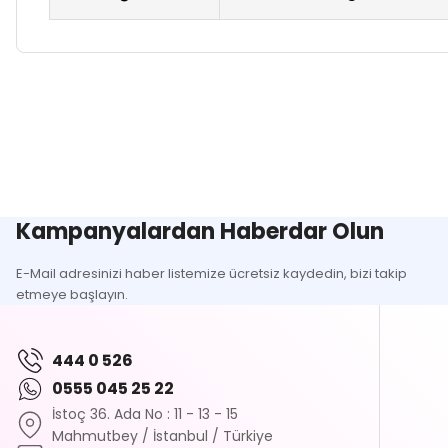
Bu ürünün fiyat bilgisi, resim, ürün açıklamalarında ve diğer k
Görüş ve önerileriniz için teşekkür ederiz.
Ürün resmi kalitesiz, bozuk veya görüntülenemiyor.
Ürün açıklamasında eksik bilgiler bulunuyor.
Ürün bilgilerinde hatalar bulunuyor.
Kampanyalardan Haberdar Olun
Ürün fiyatı diğer sitelerden daha pahalı.
E-Mail adresinizi haber listemize ücretsiz kaydedin, bizi takip
Bu ürüne benzer farklı alternatifler olmalı.
etmeye başlayın.
444 0 526
0555 045 25 22
İstoç 36. Ada No : 11 - 13 - 15
Mahmutbey / İstanbul / Türkiye