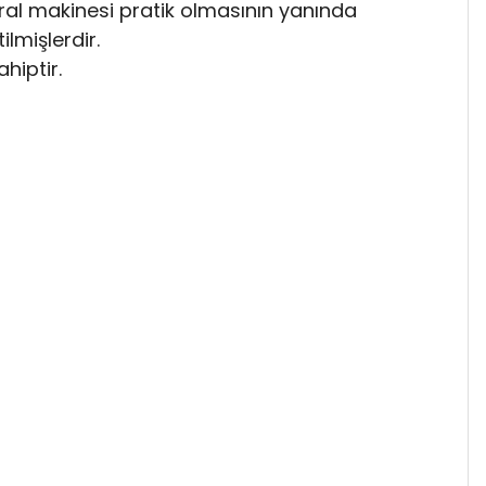
iral makinesi pratik olmasının yanında
lmişlerdir.
hiptir.