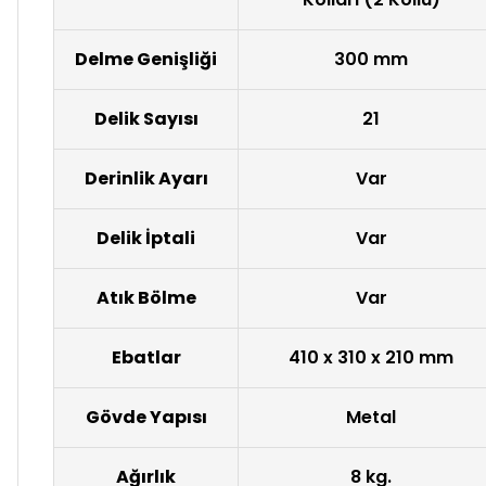
Delme Genişliği
300 mm
Delik Sayısı
21
Derinlik Ayarı
Var
Delik İptali
Var
Atık Bölme
Var
Ebatlar
410 x 310 x 210 mm
Gövde Yapısı
Metal
Ağırlık
8 kg.