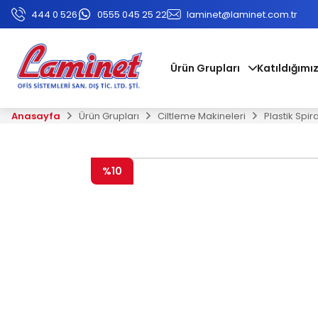
444 0 526
0555 045 25 22
laminet@laminet.com.tr
Ürün Grupları
Katıldığımız
Anasayfa
Ürün Grupları
Ciltleme Makineleri
Plastik Spir
%10