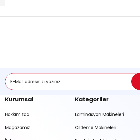
onularda yetersiz gördüğünüz noktaları öneri formunu kullanarak tarafımı
Ürün hakkında henüz soru sorulmamış.
Sitemize ilk yorumu siz yapın!
Deneyimini Paylaş
Soru Sor
Kurumsal
Kategoriler
Hakkımızda
Laminasyon Makineleri
Mağazamız
Ciltleme Makineleri
Gönder