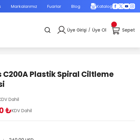
s
Markalarımız
Fuarlar
Blog
Katalog
Üye Girişi
Üye Ol
Sepet
/
 C200A Plastik Spiral Ciltleme
si
KDV Dahil
60 ₺
KDV Dahil