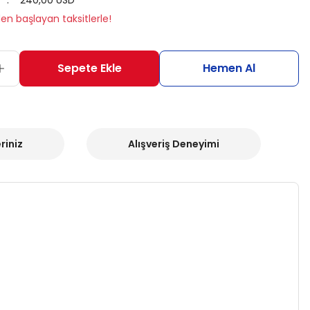
240,00 USD
en başlayan taksitlerle!
Sepete Ekle
Hemen Al
riniz
Alışveriş Deneyimi