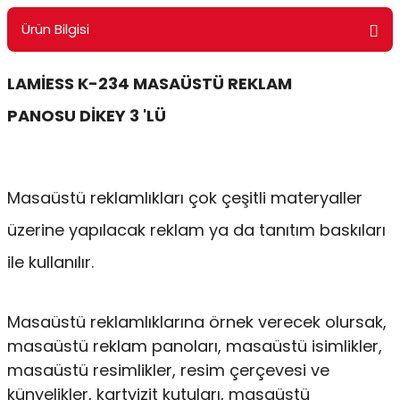
ontrol Makineleri
Kartvizit Kutuları
Ürün Bilgisi
arı
Masaüstü Kalemlikler
LAMİESS K-234 MASAÜSTÜ REKLAM
atlama ve Perforaj Makineleri
Şikayet ve Öneri Kutuları
PANOSU DİKEY 3 'LÜ
 & Tel Dikiş Makineleri
Masaüstü reklamlıkları çok çeşitli materyaller
üzerine yapılacak reklam ya da tanıtım baskıları
ile kullanılır.
Masaüstü reklamlıklarına örnek verecek olursak,
masaüstü reklam panoları, masaüstü isimlikler,
masaüstü resimlikler, resim çerçevesi ve
künyelikler, kartvizit kutuları, masaüstü