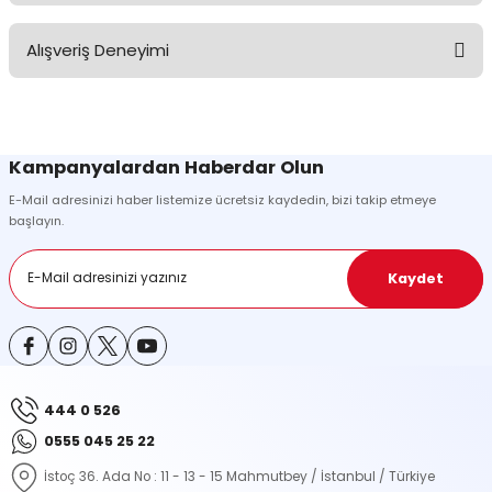
Bu ürünün fiyat bilgisi, resim, ürün açıklamalarında ve diğer
Alışveriş Deneyimi
konularda yetersiz gördüğünüz noktaları öneri formunu kullanarak
tarafımıza iletebilirsiniz.
Görüş ve önerileriniz için teşekkür ederiz.
Sitemize ilk yorumu siz yapın!
Ürün resmi kalitesiz, bozuk veya görüntülenemiyor.
Kampanyalardan Haberdar Olun
Ürün açıklamasında eksik bilgiler bulunuyor.
E-Mail adresinizi haber listemize ücretsiz kaydedin, bizi takip etmeye
Deneyimini Paylaş
Ürün bilgilerinde hatalar bulunuyor.
başlayın.
Ürün fiyatı diğer sitelerden daha pahalı.
Bu ürüne benzer farklı alternatifler olmalı.
Kaydet
444 0 526
Gönder
0555 045 25 22
İstoç 36. Ada No : 11 - 13 - 15 Mahmutbey / İstanbul / Türkiye