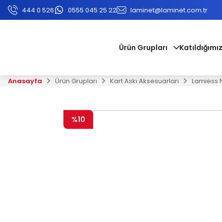
444 0 526
0555 045 25 22
laminet@laminet.com.tr
Ürün Grupları
Katıldığımız
Anasayfa
Ürün Grupları
Kart Askı Aksesuarları
Lamiess Nk
%10