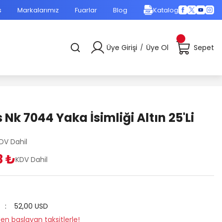
s
Markalarımız
Fuarlar
Blog
Katalog
Üye Girişi
Üye Ol
Sepet
/
Nk 7044 Yaka İsimliği Altın 25'Li
DV Dahil
8 ₺
KDV Dahil
52,00 USD
en başlayan taksitlerle!