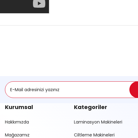
onularda yetersiz gördüğünüz noktaları öneri formunu kullanarak tarafımı
Ürün hakkında henüz soru sorulmamış.
Sitemize ilk yorumu siz yapın!
Deneyimini Paylaş
Soru Sor
Kurumsal
Kategoriler
Hakkımızda
Laminasyon Makineleri
Mağazamız
Ciltleme Makineleri
Gönder