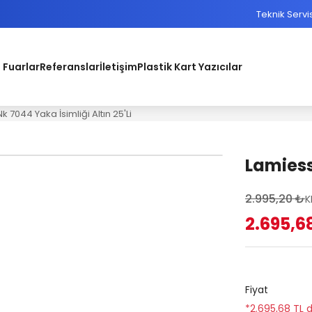
Teknik Servi
 Fuarlar
Referanslar
İletişim
Plastik Kart Yazıcılar
 7044 Yaka İsimliği Altın 25'Li
Lamiess 
2.995,20 ₺
K
2.695,6
Fiyat
*2.695,68 TL d