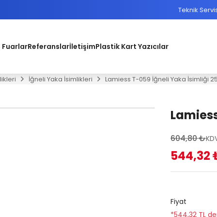
Teknik Servi
 Fuarlar
Referanslar
İletişim
Plastik Kart Yazıcılar
ikleri
İğneli Yaka İsimlikleri
Lamiess T-059 İğneli Yaka İsimliği 25
Lamiess 
604,80 ₺
KDV
544,32 
Fiyat
*544,32 TL den