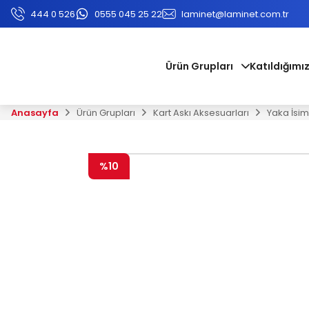
444 0 526
0555 045 25 22
laminet@laminet.com.tr
Ürün Grupları
Katıldığımız
Anasayfa
Ürün Grupları
Kart Askı Aksesuarları
Yaka İsiml
%10