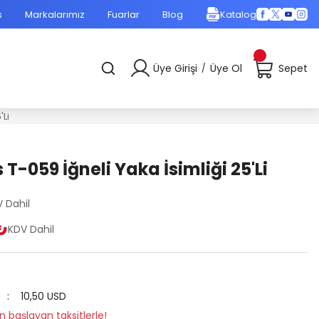
s
Markalarımız
Fuarlar
Blog
Katalog
Üye Girişi
Üye Ol
Sepet
/
'Li
T-059 İğneli Yaka İsimliği 25'Li
 Dahil
₺
KDV Dahil
10,50 USD
 başlayan taksitlerle!