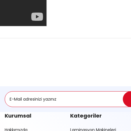
onularda yetersiz gördüğünüz noktaları öneri formunu kullanarak tarafımı
Ürün hakkında henüz soru sorulmamış.
Sitemize ilk yorumu siz yapın!
Deneyimini Paylaş
Soru Sor
Kurumsal
Kategoriler
Hakkımızda
Laminasyon Makineleri