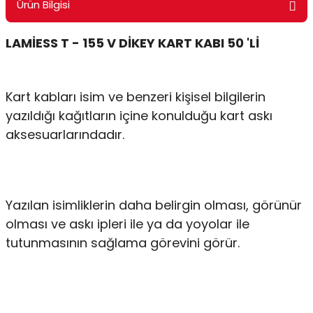
Ürün Bilgisi
ontrol Makineleri
Kartvizit Kutuları
LAMİESS T - 155 V DİKEY KART KABI 50 'Lİ
arı
Masaüstü Kalemlikler
atlama ve Perforaj Makineleri
Şikayet ve Öneri Kutuları
Kart kabları isim ve benzeri kişisel bilgilerin
yazıldığı kağıtların içine konulduğu kart askı
 & Tel Dikiş Makineleri
aksesuarlarındadır.
Yazılan isimliklerin daha belirgin olması, görünür
olması ve askı ipleri ile ya da yoyolar ile
tutunmasının sağlama görevini görür.