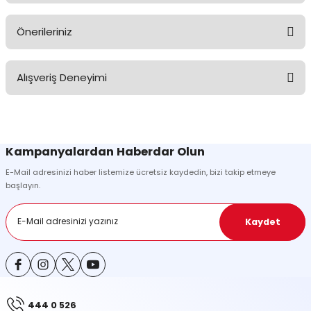
Önerileriniz
Soru Sor
Bu ürünün fiyat bilgisi, resim, ürün açıklamalarında ve diğer
Alışveriş Deneyimi
konularda yetersiz gördüğünüz noktaları öneri formunu kullanarak
tarafımıza iletebilirsiniz.
Görüş ve önerileriniz için teşekkür ederiz.
Sitemize ilk yorumu siz yapın!
Ürün resmi kalitesiz, bozuk veya görüntülenemiyor.
Kampanyalardan Haberdar Olun
Ürün açıklamasında eksik bilgiler bulunuyor.
E-Mail adresinizi haber listemize ücretsiz kaydedin, bizi takip etmeye
Deneyimini Paylaş
Ürün bilgilerinde hatalar bulunuyor.
başlayın.
Ürün fiyatı diğer sitelerden daha pahalı.
Bu ürüne benzer farklı alternatifler olmalı.
Kaydet
444 0 526
Gönder