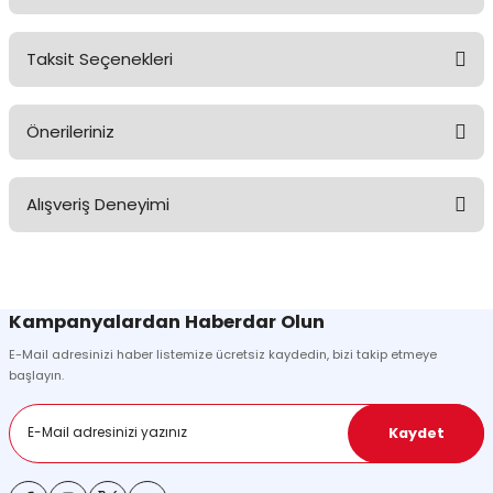
Taksit Seçenekleri
Ürün hakkında henüz soru sorulmamış.
Önerileriniz
Soru Sor
Bu ürünün fiyat bilgisi, resim, ürün açıklamalarında ve diğer
Alışveriş Deneyimi
konularda yetersiz gördüğünüz noktaları öneri formunu kullanarak
tarafımıza iletebilirsiniz.
Görüş ve önerileriniz için teşekkür ederiz.
Sitemize ilk yorumu siz yapın!
Ürün resmi kalitesiz, bozuk veya görüntülenemiyor.
Kampanyalardan Haberdar Olun
Ürün açıklamasında eksik bilgiler bulunuyor.
E-Mail adresinizi haber listemize ücretsiz kaydedin, bizi takip etmeye
Deneyimini Paylaş
Ürün bilgilerinde hatalar bulunuyor.
başlayın.
Ürün fiyatı diğer sitelerden daha pahalı.
Bu ürüne benzer farklı alternatifler olmalı.
Kaydet