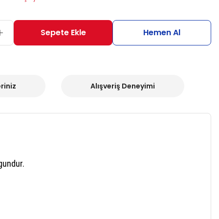
Sepete Ekle
Hemen Al
riniz
Alışveriş Deneyimi
gundur.