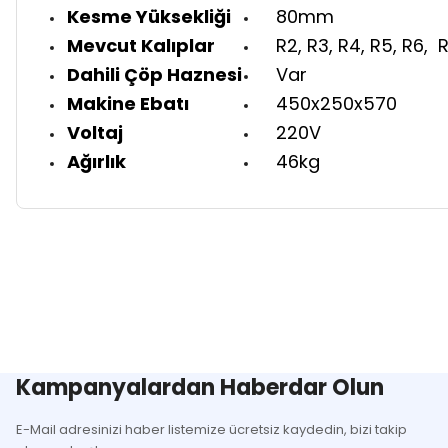
Kesme Yüksekliği
80mm
Mevcut Kalıplar
R2, R3, R4, R5, R6, R
Dahili Çöp Haznesi
Var
Makine Ebatı
450x250x570
Voltaj
220V
Ağırlık
46kg
Bu ürünün fiyat bilgisi, resim, ürün açıklamalarında ve diğer k
Görüş ve önerileriniz için teşekkür ederiz.
Ürün resmi kalitesiz, bozuk veya görüntülenemiyor.
Ürün açıklamasında eksik bilgiler bulunuyor.
Ürün bilgilerinde hatalar bulunuyor.
Kampanyalardan Haberdar Olun
Ürün fiyatı diğer sitelerden daha pahalı.
E-Mail adresinizi haber listemize ücretsiz kaydedin, bizi takip
Bu ürüne benzer farklı alternatifler olmalı.