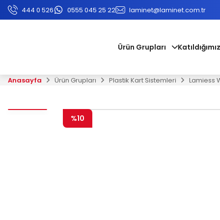
444 0 526
0555 045 25 22
laminet@laminet.com.tr
Ürün Grupları
Katıldığımız
Anasayfa
Ürün Grupları
Plastik Kart Sistemleri
Lamiess 
%10