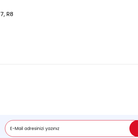
7, R8
onularda yetersiz gördüğünüz noktaları öneri formunu kullanarak tarafımı
Ürün hakkında henüz soru sorulmamış.
Sitemize ilk yorumu siz yapın!
Deneyimini Paylaş
Soru Sor