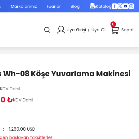
s
Markalarımız
Fuarlar
Blog
Katalog
0
Üye Girişi
Üye Ol
Sepet
/
s Wh-08 Köşe Yuvarlama Makinesi
KDV Dahil
40 ₺
KDV Dahil
1.260,00 USD
den başlayan taksitlerle!