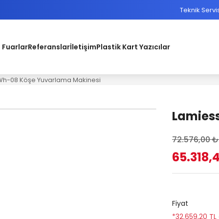
Teknik Servi
 Fuarlar
Referanslar
İletişim
Plastik Kart Yazıcılar
Wh-08 Köşe Yuvarlama Makinesi
Lamies
72.576,00 ₺
65.318,
Fiyat
*32.659,20 TL 