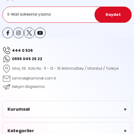
Ürün fiyatı diğer sitelerden daha pahalı.
Bu ürüne benzer farklı alternatifler olmalı.
Kaydet
444 0 526
Gönder
0555 045 25 22
İstoç 36. Ada No : 11 - 13 - 15 Mahmutbey / İstanbul / Türkiye
laminet@laminet.com.tr
İletişim Bilgilerimiz
Kurumsal
Kategoriler