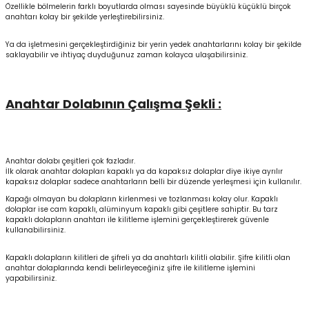
Özellikle bölmelerin farklı boyutlarda olması sayesinde büyüklü küçüklü birçok
anahtarı kolay bir şekilde yerleştirebilirsiniz.
Ya da işletmesini gerçekleştirdiğiniz bir yerin yedek anahtarlarını kolay bir şekilde
saklayabilir ve ihtiyaç duyduğunuz zaman kolayca ulaşabilirsiniz.
Anahtar Dolabının Çalışma Şekli :
Anahtar dolabı çeşitleri çok fazladır.
İlk olarak anahtar dolapları kapaklı ya da kapaksız dolaplar diye ikiye ayrılır
kapaksız dolaplar sadece anahtarların belli bir düzende yerleşmesi için kullanılır.
Kapağı olmayan bu dolapların kirlenmesi ve tozlanması kolay olur. Kapaklı
dolaplar ise cam kapaklı, alüminyum kapaklı gibi çeşitlere sahiptir. Bu tarz
kapaklı dolapların anahtarı ile kilitleme işlemini gerçekleştirerek güvenle
kullanabilirsiniz.
Kapaklı dolapların kilitleri de şifreli ya da anahtarlı kilitli olabilir. Şifre kilitli olan
anahtar dolaplarında kendi belirleyeceğiniz şifre ile kilitleme işlemini
yapabilirsiniz.