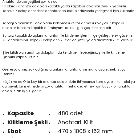
Anahtar dolabı çeşitleri çok fazladır.
İlk olarak anahtar dolapları kapaklı ya da kapaksız dolaplar diye ikiye ayrılır
kapaksız dolaplar sadece anahtarların belli bir düzende yerleşmesi için kullanılır.
Kapağı olmayan bu dolapların kirlenmesi ve tozlanması kolay olur. Kapaklı
dolaplar ise cam kapaklı, alüminyum kapaklı gibi çeşitlere sahiptir.
Bu tarz kapaklı dolapların anahtarı ile kilitleme işlemini gerçekleştirerek güvenle
kullanabilirsiniz. Kapaklı dolapların kilitleri de şifreli ya da anahtarlı kilitli olabilir.
Şifre kilitli olan anahtar dolaplarında kendi belirleyeceğiniz şifre ile kilitleme
işlemini yapabilirsiniz.
Özel eşyalarınız sakladığınız alanların anahtarlarını muhafaza etmek istiyor
iseniz ;
Küçük ya da Orta boy bir anahtar dolabı sizin ihtiyacınızı karşılayabilirken, otel ya
da büyük bir işletmede birçok anahtarı muhafaza etmek için büyük bir anahtar
dolabı sizin işinizi görür.
Kapasite
480 adet
Kilitleme Şekli
Anahtarlı Kilit
Ebat
470 x 1008 x 162 mm