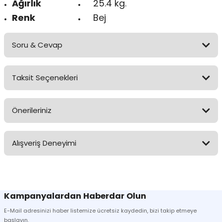
Ağırlık
25.4 kg.
Renk
Bej
Soru & Cevap
Taksit Seçenekleri
Ürün hakkında henüz soru sorulmamış.
Önerileriniz
Soru Sor
Bu ürünün fiyat bilgisi, resim, ürün açıklamalarında ve diğer
Alışveriş Deneyimi
konularda yetersiz gördüğünüz noktaları öneri formunu kullanarak
tarafımıza iletebilirsiniz.
Görüş ve önerileriniz için teşekkür ederiz.
Sitemize ilk yorumu siz yapın!
Ürün resmi kalitesiz, bozuk veya görüntülenemiyor.
Kampanyalardan Haberdar Olun
Ürün açıklamasında eksik bilgiler bulunuyor.
E-Mail adresinizi haber listemize ücretsiz kaydedin, bizi takip etmeye
Deneyimini Paylaş
Ürün bilgilerinde hatalar bulunuyor.
başlayın.