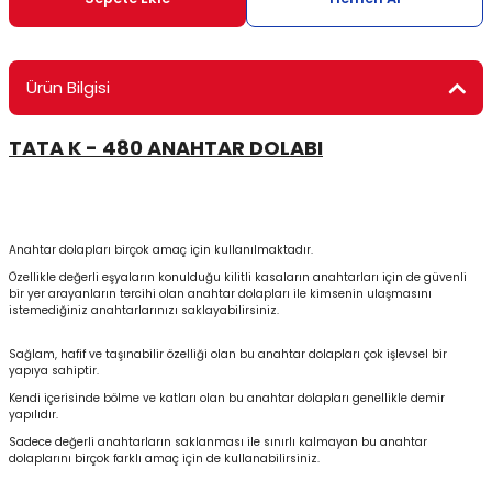
ontrol Makineleri
Kartvizit Kutuları
arı
Masaüstü Kalemlikler
Ürün Bilgisi
atlama ve Perforaj Makineleri
Şikayet ve Öneri Kutuları
TATA K - 480 ANAHTAR DOLABI
 & Tel Dikiş Makineleri
Anahtar dolapları birçok amaç için kullanılmaktadır.
Özellikle değerli eşyaların konulduğu kilitli kasaların anahtarları için de güvenli
bir yer arayanların tercihi olan anahtar dolapları ile kimsenin ulaşmasını
istemediğiniz anahtarlarınızı saklayabilirsiniz.
Sağlam, hafif ve taşınabilir özelliği olan bu anahtar dolapları çok işlevsel bir
yapıya sahiptir.
Kendi içerisinde bölme ve katları olan bu anahtar dolapları genellikle demir
yapılıdır.
Sadece değerli anahtarların saklanması ile sınırlı kalmayan bu anahtar
dolaplarını birçok farklı amaç için de kullanabilirsiniz.