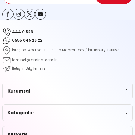
444 0 526
Gönder
0555 045 25 22
İstoç 36. Ada No : 11 - 13 - 15 Mahmutbey / İstanbul / Türkiye
laminet@laminet.com.tr
İletişim Bilgilerimiz
Kurumsal
Kategoriler
Alışveriş