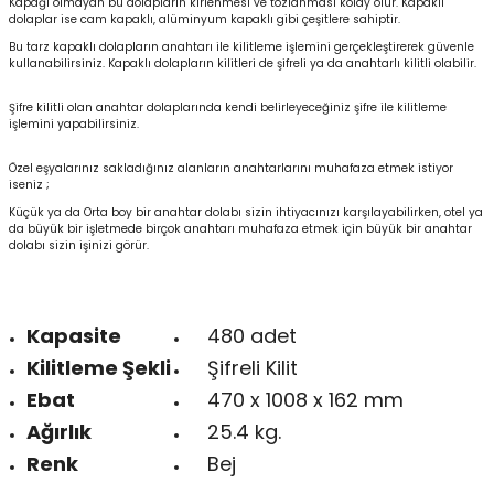
Kapağı olmayan bu dolapların kirlenmesi ve tozlanması kolay olur. Kapaklı
dolaplar ise cam kapaklı, alüminyum kapaklı gibi çeşitlere sahiptir.
Bu tarz kapaklı dolapların anahtarı ile kilitleme işlemini gerçekleştirerek güvenle
kullanabilirsiniz. Kapaklı dolapların kilitleri de şifreli ya da anahtarlı kilitli olabilir.
Şifre kilitli olan anahtar dolaplarında kendi belirleyeceğiniz şifre ile kilitleme
işlemini yapabilirsiniz.
Özel eşyalarınız sakladığınız alanların anahtarlarını muhafaza etmek istiyor
iseniz ;
Küçük ya da Orta boy bir anahtar dolabı sizin ihtiyacınızı karşılayabilirken, otel ya
da büyük bir işletmede birçok anahtarı muhafaza etmek için büyük bir anahtar
dolabı sizin işinizi görür.
Kapasite
480 adet
Kilitleme Şekli
Şifreli Kilit
Ebat
470 x 1008 x 162 mm
Ağırlık
25.4 kg.
Renk
Bej