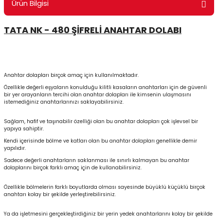
Ürün Bilgisi
ontrol Makineleri
Kartvizit Kutuları
TATA NK - 480 ŞİFRELİ ANAHTAR DOLABI
arı
Masaüstü Kalemlikler
atlama ve Perforaj Makineleri
Şikayet ve Öneri Kutuları
Anahtar dolapları birçok amaç için kullanılmaktadır.
 & Tel Dikiş Makineleri
Özellikle değerli eşyaların konulduğu kilitli kasaların anahtarları için de güvenli
bir yer arayanların tercihi olan anahtar dolapları ile kimsenin ulaşmasını
istemediğiniz anahtarlarınızı saklayabilirsiniz.
Sağlam, hafif ve taşınabilir özelliği olan bu anahtar dolapları çok işlevsel bir
yapıya sahiptir.
Kendi içerisinde bölme ve katları olan bu anahtar dolapları genellikle demir
yapılıdır.
Sadece değerli anahtarların saklanması ile sınırlı kalmayan bu anahtar
dolaplarını birçok farklı amaç için de kullanabilirsiniz.
Özellikle bölmelerin farklı boyutlarda olması sayesinde büyüklü küçüklü birçok
anahtarı kolay bir şekilde yerleştirebilirsiniz.
Ya da işletmesini gerçekleştirdiğiniz bir yerin yedek anahtarlarını kolay bir şekilde