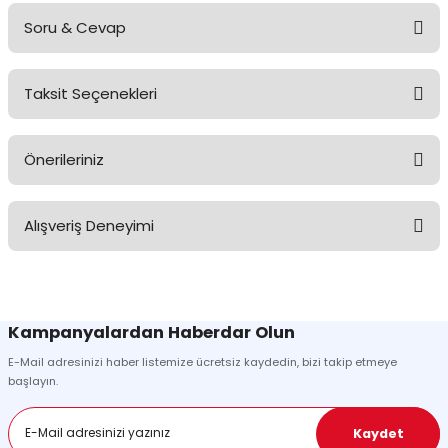
Soru & Cevap
Taksit Seçenekleri
Ürün hakkında henüz soru sorulmamış.
Önerileriniz
Soru Sor
Bu ürünün fiyat bilgisi, resim, ürün açıklamalarında ve diğer
Alışveriş Deneyimi
konularda yetersiz gördüğünüz noktaları öneri formunu kullanarak
tarafımıza iletebilirsiniz.
Görüş ve önerileriniz için teşekkür ederiz.
Sitemize ilk yorumu siz yapın!
Ürün resmi kalitesiz, bozuk veya görüntülenemiyor.
Kampanyalardan Haberdar Olun
Ürün açıklamasında eksik bilgiler bulunuyor.
E-Mail adresinizi haber listemize ücretsiz kaydedin, bizi takip etmeye
Deneyimini Paylaş
Ürün bilgilerinde hatalar bulunuyor.
başlayın.
Ürün fiyatı diğer sitelerden daha pahalı.
Bu ürüne benzer farklı alternatifler olmalı.
Kaydet