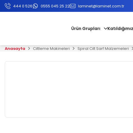
444 0 526
0555 045 25 22
laminet@laminet.com.tr
Ürün Grupları
Katıldığımız
Anasayfa
Ciltleme Makineleri
Spiral Cilt Sarf Malzemeleri