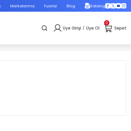
s
Markalarımız
Fuarlar
Blog
Katalog
0
Üye Girişi
Üye Ol
Sepet
/