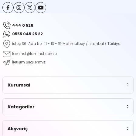
ontrol Makineleri
Kartvizit Kutuları
arı
Masaüstü Kalemlikler
444 0 526
0555 045 25 22
atlama ve Perforaj Makineleri
Şikayet ve Öneri Kutuları
İstoç 36. Ada No : 11 - 13 - 15 Mahmutbey / İstanbul / Türkiye
 & Tel Dikiş Makineleri
laminet@laminet.com.tr
İletişim Bilgilerimiz
Kurumsal
Kategoriler
Alışveriş