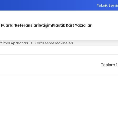
Teknik Servi
 Fuarlar
Referanslar
İletişim
Plastik Kart Yazıcılar
rt İmal Aparatları
Kart Kesme Makineleri
Toplam 1