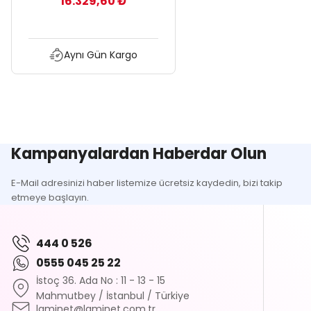
16.329,60 ₺
Aynı Gün Kargo
Kampanyalardan Haberdar Olun
E-Mail adresinizi haber listemize ücretsiz kaydedin, bizi takip
etmeye başlayın.
444 0 526
0555 045 25 22
İstoç 36. Ada No : 11 - 13 - 15
Mahmutbey / İstanbul / Türkiye
laminet@laminet.com.tr