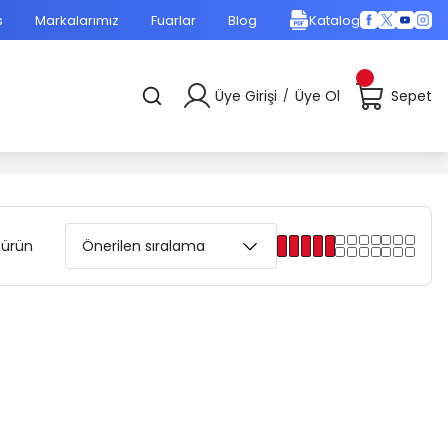
s
Markalarımız
Fuarlar
Blog
Katalog
Üye Girişi
Üye Ol
Sepet
/
 ürün