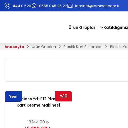
444 0 526
0555 045 25 22
laminet@laminet.com.tr
Ürün Grupları
Katıldığımız
Anasayfa
Ürün Grupları
Plastik Kart Sistemleri
Plastik Ka
%10
Yeni
Lamiess Yd-F12 Plastik
Kart Kesme Makinesi
18.144,00 ₺