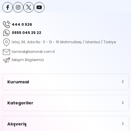
ontrol Makineleri
Kartvizit Kutuları
arı
Masaüstü Kalemlikler
444 0 526
0555 045 25 22
atlama ve Perforaj Makineleri
Şikayet ve Öneri Kutuları
İstoç 36. Ada No : 11 - 13 - 15 Mahmutbey / İstanbul / Türkiye
 & Tel Dikiş Makineleri
laminet@laminet.com.tr
İletişim Bilgilerimiz
Kurumsal
Kategoriler
Alışveriş