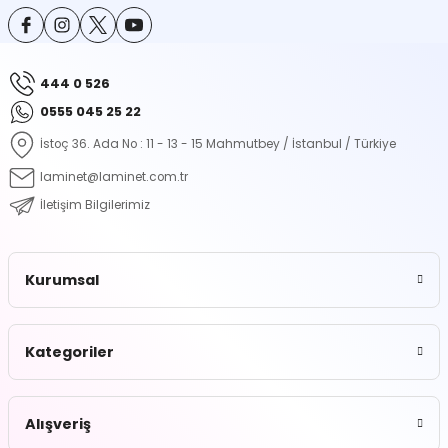
ontrol Makineleri
Kartvizit Kutuları
arı
Masaüstü Kalemlikler
444 0 526
0555 045 25 22
atlama ve Perforaj Makineleri
Şikayet ve Öneri Kutuları
İstoç 36. Ada No : 11 - 13 - 15 Mahmutbey / İstanbul / Türkiye
 & Tel Dikiş Makineleri
laminet@laminet.com.tr
İletişim Bilgilerimiz
Kurumsal
Kategoriler
Alışveriş