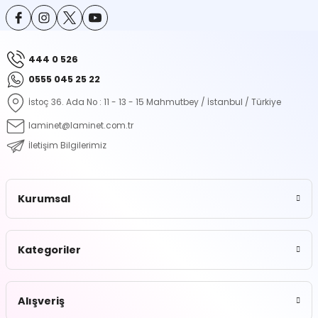
ontrol Makineleri
Kartvizit Kutuları
arı
Masaüstü Kalemlikler
444 0 526
0555 045 25 22
atlama ve Perforaj Makineleri
Şikayet ve Öneri Kutuları
İstoç 36. Ada No : 11 - 13 - 15 Mahmutbey / İstanbul / Türkiye
 & Tel Dikiş Makineleri
laminet@laminet.com.tr
İletişim Bilgilerimiz
Kurumsal
Kategoriler
Alışveriş