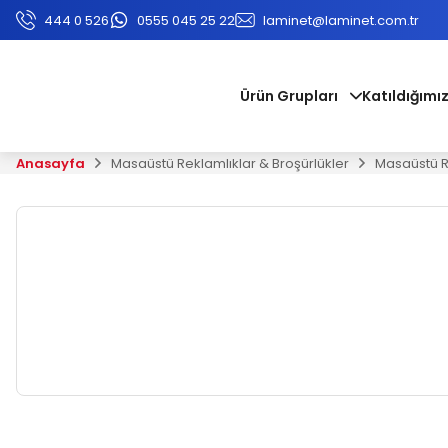
444 0 526
0555 045 25 22
laminet@laminet.com.tr
Ürün Grupları
Katıldığımız
Anasayfa
Masaüstü Reklamlıklar & Broşürlükler
Masaüstü R