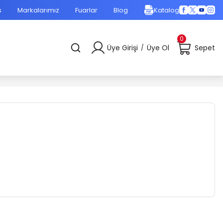
s
Markalarımız
Fuarlar
Blog
Katalog
0
Üye Girişi
Üye Ol
Sepet
/