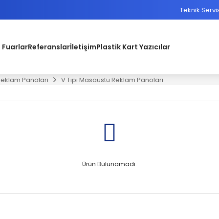
Teknik Servi
 Fuarlar
Referanslar
İletişim
Plastik Kart Yazıcılar
eklam Panoları
V Tipi Masaüstü Reklam Panoları
Ürün Bulunamadı.