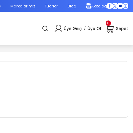
s
Markalarımız
Fuarlar
Blog
Katalog
0
Üye Girişi
Üye Ol
Sepet
/