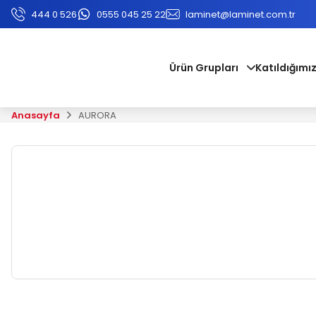
444 0 526
0555 045 25 22
laminet@laminet.com.tr
Ürün Grupları
Katıldığımız
Anasayfa
AURORA