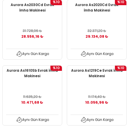
%10
%10
Aurora As2030Cd Evrak
Aurora As2020Cd Evrak
ontrol Makineleri
Kartvizit Kutuları
İmha Makinesi
İmha Makinesi
arı
Masaüstü Kalemlikler
31.728,96 ₺
32.371,20 ₺
atlama ve Perforaj Makineleri
Şikayet ve Öneri Kutuları
28.556,16 ₺
29.134,08 ₺
 & Tel Dikiş Makineleri
Aynı Gün Kargo
Aynı Gün Kargo
%10
%10
Aurora As1610Sb Evrak İmha
Aurora As1219Ce Evrak İmha
Makinesi
Makinesi
11.635,20 ₺
11.174,40 ₺
10.471,68 ₺
10.056,96 ₺
Aynı Gün Kargo
Aynı Gün Kargo