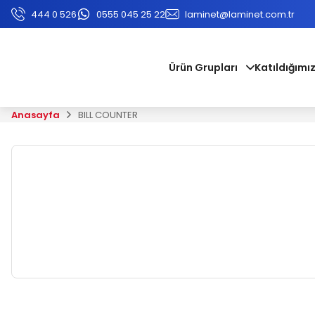
444 0 526
0555 045 25 22
laminet@laminet.com.tr
Ürün Grupları
Katıldığımız
Anasayfa
BILL COUNTER