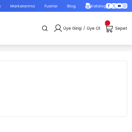
s
Markalarımız
Fuarlar
Blog
Katalog
Üye Girişi
Üye Ol
Sepet
/