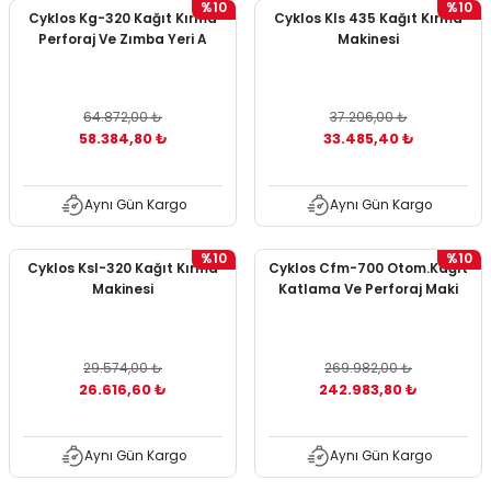
%10
%10
Cyklos Kg-320 Kağıt Kırma
Cyklos Kls 435 Kağıt Kırma
ontrol Makineleri
Kartvizit Kutuları
Perforaj Ve Zımba Yeri A
Makinesi
arı
Masaüstü Kalemlikler
64.872,00 ₺
37.206,00 ₺
atlama ve Perforaj Makineleri
Şikayet ve Öneri Kutuları
58.384,80 ₺
33.485,40 ₺
 & Tel Dikiş Makineleri
Aynı Gün Kargo
Aynı Gün Kargo
%10
%10
Cyklos Ksl-320 Kağıt Kırma
Cyklos Cfm-700 Otom.Kağıt
Makinesi
Katlama Ve Perforaj Maki
29.574,00 ₺
269.982,00 ₺
26.616,60 ₺
242.983,80 ₺
Aynı Gün Kargo
Aynı Gün Kargo