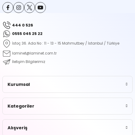
ontrol Makineleri
Kartvizit Kutuları
arı
Masaüstü Kalemlikler
444 0 526
0555 045 25 22
atlama ve Perforaj Makineleri
Şikayet ve Öneri Kutuları
İstoç 36. Ada No : 11 - 13 - 15 Mahmutbey / İstanbul / Türkiye
 & Tel Dikiş Makineleri
laminet@laminet.com.tr
İletişim Bilgilerimiz
Kurumsal
Kategoriler
Alışveriş