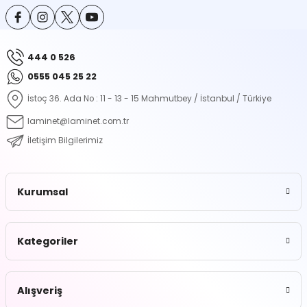
ontrol Makineleri
Kartvizit Kutuları
arı
Masaüstü Kalemlikler
444 0 526
0555 045 25 22
atlama ve Perforaj Makineleri
Şikayet ve Öneri Kutuları
İstoç 36. Ada No : 11 - 13 - 15 Mahmutbey / İstanbul / Türkiye
 & Tel Dikiş Makineleri
laminet@laminet.com.tr
İletişim Bilgilerimiz
Kurumsal
Kategoriler
Alışveriş